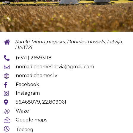
Kadiķi, Vītiņu pagasts, Dobeles novads, Latvija,
LV-3721
(+371) 26593118
nomadichomeslatvia@gmail.com
nomadichomes.lv
Facebook
Instagram
56.468079, 22.809061
Waze
Google maps
Tööaeg