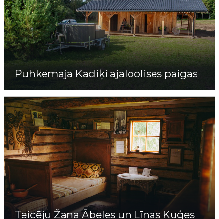
Puhkemaja Kadiķi ajaloolises paigas
Teicēju Žaņa Ābeles un Līnas Kuģes