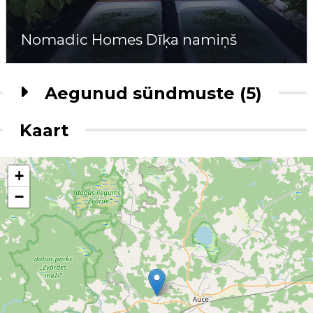
Nomadic Homes Dīķa namiņš
Aegunud sündmuste (5)
Kaart
+
−