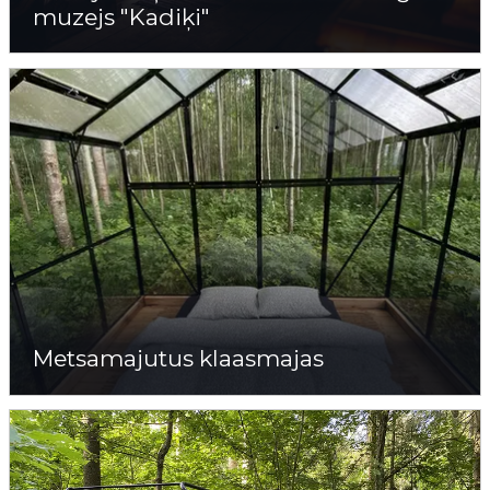
muzejs "Kadiķi"
Metsamajutus klaasmajas