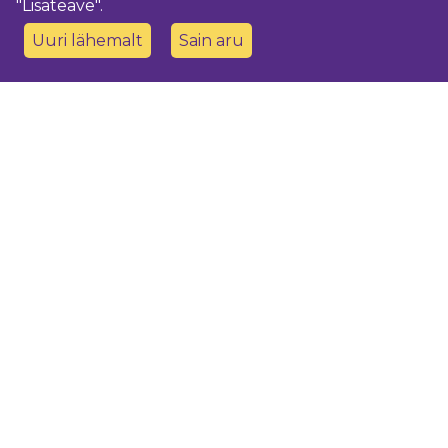
"Lisateave".
Uuri lähemalt
Sain aru
Võtke meiega ühendust
Dobeles novada TIC
turisms@dobele.lv
(+371) 28675118
Dobeles Amatu māja, Baznīcas iela 8, Dobele
Auces TIP
evija.slaudere@dobele.lv