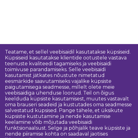
Teatame, et sellel veebisaidil kasutatakse küpsiseid.
Küpsiseid kasutatakse klientide ootustele vastava
teenuste kvaliteedi tagamiseks ja veebisaidi
toimivuse parandamiseks. Selle veebisaidi
kasutamist jätkates nõustute nimetatud
eesmärkide saavutamiseks vajalike küpsiste
paigutamisega seadmesse, millelt olete meie
veebisaidiga ühenduse loonud. Teil on õigus
keelduda küpsiste kasutamisest, muutes vastavalt
oma brauseri seadeid ja kustutades oma seadmesse
salvestatud küpsised. Pange tähele, et üksikute
küpsiste kustutamine ja nende kasutamise
keelamine võib mõjutada veebisaidi
funktsionaalsust. Selge ja põhjalik teave küpsiste ja
nende piiramise kohta on saadaval jaotises