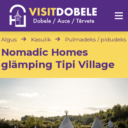
Algus
Kasulik
Pulmadeks / pidudeks
Nomadic Homes
glämping Tipi Village