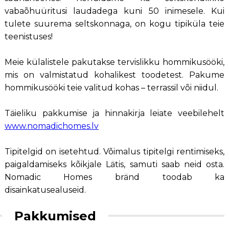
vabaõhuüritusi laudadega kuni 50 inimesele. Kui
tulete suurema seltskonnaga, on kogu tipiküla teie
teenistuses!
Meie külalistele pakutakse tervislikku hommikusööki,
mis on valmistatud kohalikest toodetest. Pakume
hommikusööki teie valitud kohas – terrassil või niidul.
Täieliku pakkumise ja hinnakirja leiate veebilehelt
www.nomadichomes.lv
Tipitelgid on isetehtud. Võimalus tipitelgi rentimiseks,
paigaldamiseks kõikjale Lätis, samuti saab neid osta.
Nomadic Homes bränd toodab ka
disainkatusealuseid.
Pakkumised