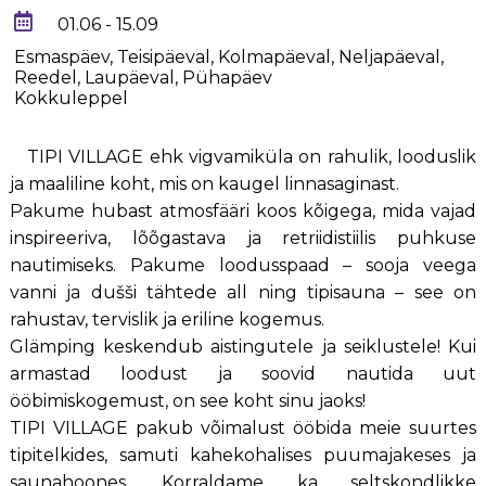
01.06 - 15.09
Esmaspäev, Teisipäeval, Kolmapäeval, Neljapäeval,
Reedel, Laupäeval, Pühapäev
Kokkuleppel
TIPI VILLAGE ehk vigvamiküla on rahulik, looduslik
ja maaliline koht, mis on kaugel linnasaginast.
Pakume hubast atmosfääri koos kõigega, mida vajad
inspireeriva, lõõgastava ja retriidistiilis puhkuse
nautimiseks. Pakume loodusspaad – sooja veega
vanni ja dušši tähtede all ning tipisauna – see on
rahustav, tervislik ja eriline kogemus.
Glämping keskendub aistingutele ja seiklustele! Kui
armastad loodust ja soovid nautida uut
ööbimiskogemust, on see koht sinu jaoks!
TIPI VILLAGE pakub võimalust ööbida meie suurtes
tipitelkides, samuti kahekohalises puumajakeses ja
saunahoones. Korraldame ka seltskondlikke