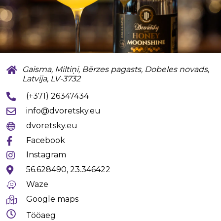
Gaisma, Miltiņi, Bērzes pagasts, Dobeles novads,
Latvija, LV-3732
(+371) 26347434
info@dvoretsky.eu
dvoretsky.eu
Facebook
Instagram
56.628490, 23.346422
Waze
Google maps
Tööaeg