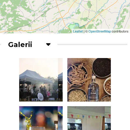
Leaflet
| ©
OpenStreetMap
contributors
Galerii