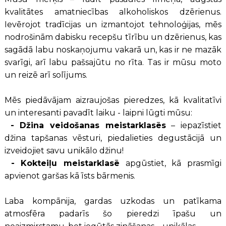
kvalitātes amatniecības alkoholiskos dzērienus.
Ievērojot tradīcijas un izmantojot tehnoloģijas, mēs
nodrošinām dabisku recepšu tīrību un dzērienus, kas
sagādā labu noskaņojumu vakarā un, kas ir ne mazāk
svarīgi, arī labu pašsajūtu no rīta. Tas ir mūsu moto
un reizē arī solījums.
Mēs piedāvājam aizraujošas pieredzes, kā kvalitatīvi
un interesanti pavadīt laiku - laipni lūgti mūsu:
- D
žina veidošanas meistarklasēs
– iepazīstiet
džina tapšanas vēsturi, piedalieties degustācijā un
izveidojiet savu unikālo džinu!
- K
okteiļu meistarklasē
apgūstiet, kā prasmīgi
apvienot garšas kā īsts bārmenis.
Laba kompānija, gardas uzkodas un patīkama
atmosfēra padarīs šo pieredzi īpašu un