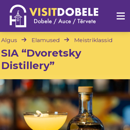
Algus
Elamused
Meistriklassid
SIA “Dvoretsky
Distillery”