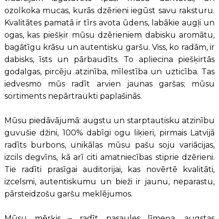
ozolkoka mucas, kurās dzērieni iegūst savu raksturu.
Kvalitātes pamatā ir tīrs avota ūdens, labākie augļi un
ogas, kas piešķir mūsu dzērieniem dabisku aromātu,
bagātīgu krāsu un autentisku garšu. Viss, ko radām, ir
dabisks, īsts un pārbaudīts. To apliecina piešķirtās
godalgas, pircēju atzinība, mīlestība un uzticība. Tas
iedvesmo mūs radīt arvien jaunas garšas; mūsu
sortiments nepārtraukti paplašinās.
Mūsu piedāvājumā: augstu un starptautisku atzinību
guvušie džini, 100% dabīgi ogu liķieri, pirmais Latvijā
radīts burbons, unikālas mūsu pašu soju variācijas,
izcils degvīns, kā arī citi amatniecības stiprie dzērieni.
Tie radīti prasīgai auditorijai, kas novērtē kvalitāti,
izcelsmi, autentiskumu un bieži ir jaunu, neparastu,
pārsteidzošu garšu meklējumos.
Mūsu mērķis – radīt pasaules līmeņa, augstas