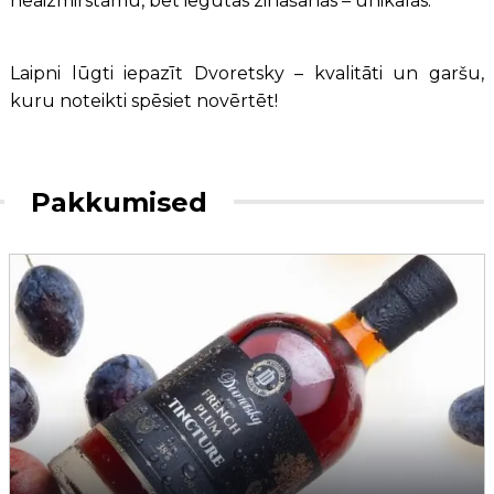
neaizmirstamu, bet iegūtās zināšanas – unikālas.
Laipni lūgti iepazīt Dvoretsky – kvalitāti un garšu,
kuru noteikti spēsiet novērtēt!
Pakkumised