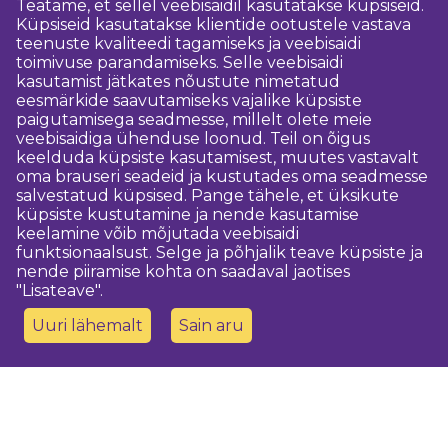
Teatame, et sellel veebisaidil kasutatakse küpsiseid.
Küpsiseid kasutatakse klientide ootustele vastava
teenuste kvaliteedi tagamiseks ja veebisaidi
toimivuse parandamiseks. Selle veebisaidi
kasutamist jätkates nõustute nimetatud
eesmärkide saavutamiseks vajalike küpsiste
paigutamisega seadmesse, millelt olete meie
veebisaidiga ühenduse loonud. Teil on õigus
keelduda küpsiste kasutamisest, muutes vastavalt
oma brauseri seadeid ja kustutades oma seadmesse
salvestatud küpsised. Pange tähele, et üksikute
küpsiste kustutamine ja nende kasutamise
keelamine võib mõjutada veebisaidi
funktsionaalsust. Selge ja põhjalik teave küpsiste ja
nende piiramise kohta on saadaval jaotises
"Lisateave".
Uuri lähemalt
Sain aru