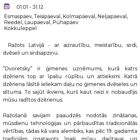
01.01 - 31.12
Esmaspäev, Teisipäeval, Kolmapäeval, Neljapäeval,
Reedel, Laupäeval, Pühapäev
Kokkuleppel
Ražots Latvijā - ar aizrautību, meistarību, sirdi,
dvēseli un sirdsapziņu.
”Dvoretsky” ir ģimenes uzņēmums, kurā katrs
dzēriens top ar īpašu rūpību un attieksmi. Katrā
dzēriena lāsītē ieliekam daļu no ģimenes dvēseles un
siltuma. To sajūt ikviens, kurš kaut reizi ir nobaudījis
mūsu radītos dzērienus.
Ražošanā savijam paaudzēs nodotās zināšanas,
mūsdienu tehnoloģijas un pārbaudītas tradicionālās
vērtības, tādas kā vara alembiks, kas pēc 19. gadsimta
tradīcijām izgatavots īpaši mūsu darītavai, un