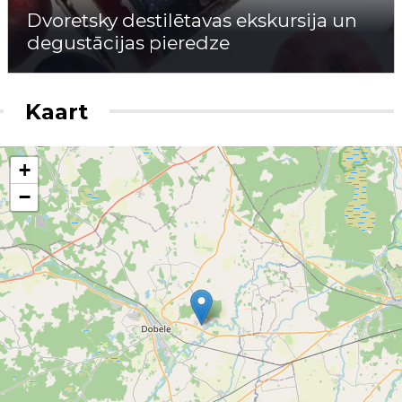
Dvoretsky destilētavas ekskursija un
degustācijas pieredze
Kaart
+
−