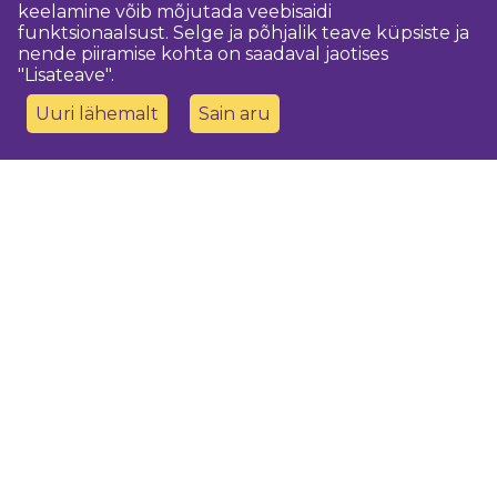
keelamine võib mõjutada veebisaidi
funktsionaalsust. Selge ja põhjalik teave küpsiste ja
nende piiramise kohta on saadaval jaotises
"Lisateave".
Uuri lähemalt
Sain aru
Võtke meiega ühendust
Dobeles novada TIC
turisms@dobele.lv
(+371) 28675118
Dobeles Amatu māja, Baznīcas iela 8, Dobele