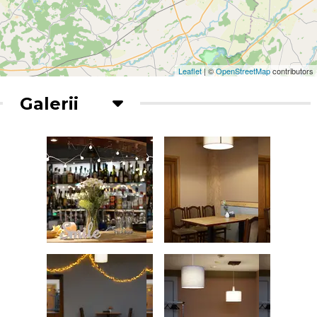
Leaflet
| ©
OpenStreetMap
contributors
Galerii