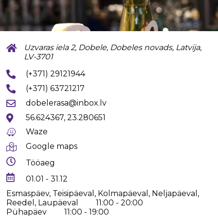
Uzvaras iela 2, Dobele, Dobeles novads, Latvija,
LV-3701
(+371) 29121944
(+371) 63721217
dobelerasa@inbox.lv
56.624367, 23.280651
Waze
Google maps
Tööaeg
01.01 - 31.12
Esmaspäev, Teisipäeval, Kolmapäeval, Neljapäeval,
Reedel, Laupäeval
11:00 - 20:00
Pühapäev
11:00 - 19:00