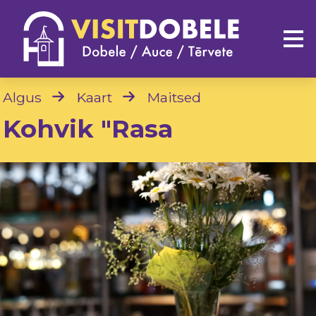
Algus
Kaart
Maitsed
Kohvik "Rasa