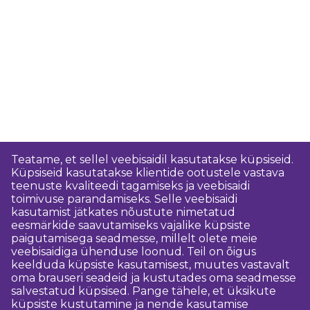
Teatame, et sellel veebisaidil kasutatakse küpsiseid.
Küpsiseid kasutatakse klientide ootustele vastava
teenuste kvaliteedi tagamiseks ja veebisaidi
toimivuse parandamiseks. Selle veebisaidi
kasutamist jätkates nõustute nimetatud
eesmärkide saavutamiseks vajalike küpsiste
paigutamisega seadmesse, millelt olete meie
veebisaidiga ühenduse loonud. Teil on õigus
keelduda küpsiste kasutamisest, muutes vastavalt
oma brauseri seadeid ja kustutades oma seadmesse
salvestatud küpsised. Pange tähele, et üksikute
küpsiste kustutamine ja nende kasutamise