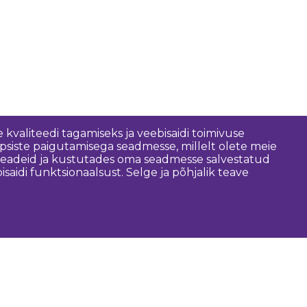
 kvaliteedi tagamiseks ja veebisaidi toimivuse
psiste paigutamisega seadmesse, millelt olete meie
 seadeid ja kustutades oma seadmesse salvestatud
idi funktsionaalsust. Selge ja põhjalik teave
asulik