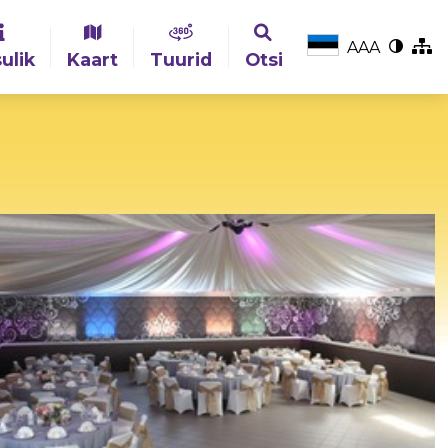
A
A
A
ulik
Kaart
Tuurid
Otsi