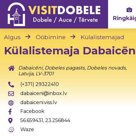
Ringkäi
Algus
Ööbimine
Külalistemajad
Külalistemaja Dabaicēn
Dabaicēni, Dobeles pagasts, Dobeles novads,
Latvija, LV-3701
(+371) 29322410
dabaiceni@inbox.lv
dabaiceni.viss.lv
Facebook
56.659431, 23.256844
Waze