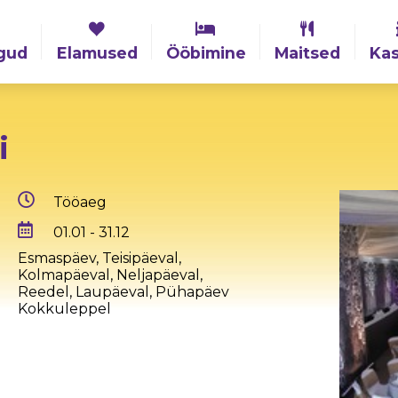
gud
Elamused
Ööbimine
Maitsed
Kas
i
Tööaeg
01.01 - 31.12
Esmaspäev, Teisipäeval,
Kolmapäeval, Neljapäeval,
Reedel, Laupäeval, Pühapäev
Kokkuleppel