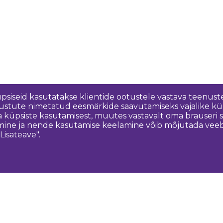
üpsiseid kasutatakse klientide ootustele vastava teenuste
nõustute nimetatud eesmärkide saavutamiseks vajalike kü
a küpsiste kasutamisest, muutes vastavalt oma brauseri
ine ja nende kasutamise keelamine võib mõjutada veebisa
Lisateave".
Võtke meiega ühendust
K