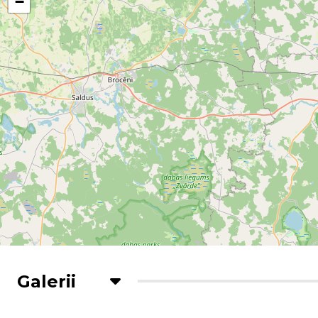
−
Galerii