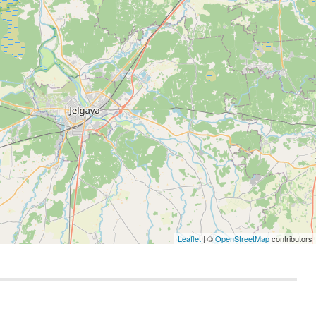
Leaflet
| ©
OpenStreetMap
contributors