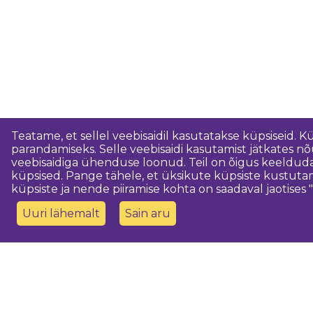
Teatame, et sellel veebisaidil kasutatakse küpsiseid. K
parandamiseks. Selle veebisaidi kasutamist jätkates 
veebisaidiga ühenduse loonud. Teil on õigus keeldud
küpsised. Pange tähele, et üksikute küpsiste kustutam
küpsiste ja nende piiramise kohta on saadaval jaotises "
Uuri lähemalt
Sain aru