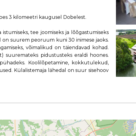
bes 3 kilomeetri kaugusel Dobelest.
 istumiseks, tee joomiseks ja lõõgastumiseks
el on suurem peoruum kuni 30 inimese jaoks.
gamiseks, võimalikud on täiendavad kohad.
st) suuremateks pidustusteks eraldi hoones.
spühadeks. Koolilõpetamine, kokkutulekud,
ed. Külalistemaja lähedal on suur sisehoov