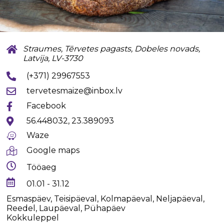
Straumes, Tērvetes pagasts, Dobeles novads,
Latvija, LV-3730
(+371) 29967553
tervetesmaize@inbox.lv
Facebook
56.448032, 23.389093
Waze
Google maps
Tööaeg
01.01 - 31.12
Esmaspäev, Teisipäeval, Kolmapäeval, Neljapäeval,
Reedel, Laupäeval, Pühapäev
Kokkuleppel