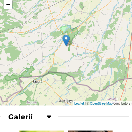
−
Leaflet
| ©
OpenStreetMap
contributors
Galerii