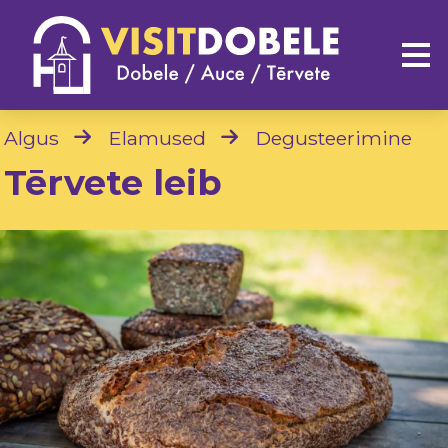
Algus
Elamused
Degusteerimine
Tērvete leib