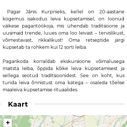
Pagar Jānis Kurpnieks, kellel on 20-aastane
kogemus isakodus leiva küpsetamisel, on loonud
väikese pagaritöökoja, mis ühendab traditsioone ja
uusimaid trende, luues oma loo leivast – tervislikust,
võimestavast, rikkalikust! Oma retseptide järgi
küpsetab ta rohkem kui 12 sorti leiba.
Pagarikoda korraldab ekskursioone võimalusega
maitsta leiba, õppida kõike leiva küpsetamisest ja
sellega seotud traditsioonidest. See on koht, kus
tunda leiva õnnistust oma kätega – osaleda tõelise
maaleiva küpsetamise rituaalides.
Kaart
+