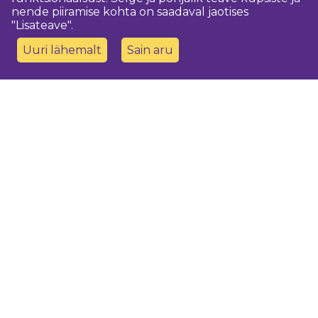
nende piiramise kohta on saadaval jaotises
"Lisateave".
Uuri lähemalt
Sain aru
Võtke meiega ühendust
Dobeles novada TIC
turisms@dobele.lv
(+371) 28675118
Dobeles Amatu māja, Baznīcas iela 8, Dobele
Auces TIP