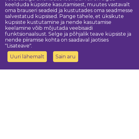
keelduda küpsiste kasutamisest, muutes vastavalt
oma brauseri seadeid ja kustutades oma seadmesse
salvestatud küpsised. Pange tähele, et üksikute
küpsiste kustutamine ja nende kasutamise
keelamine võib mõjutada veebisaidi
funktsionaalsust. Selge ja põhjalik teave küpsiste ja
nende piiramise kohta on saadaval jaotises
"Lisateave".
Uuri lähemalt
Sain aru
Võtke meiega ühendust
Dobeles novada TIC
turisms@dobele.lv