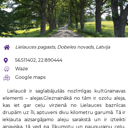
Lielauces pagasts, Dobeles novads, Latvija
56.511402, 22.890444
Waze
Google maps
Lielaucē ir saglabājušās nozīmīgas kultūrainavas
elementi – alejas.Gleznainākā no tām ir ozolu aleja,
kas iet gar ceļu virzienā no Lielauces baznīcas
drupām uz Īli, aptuveni divu kilometru garumā. Tā ir
iekļauta aizsargājamo aleju sarakstā un ir izteikti
ainaviska, tā ved pa līkumotu un paugurainu ceļu.