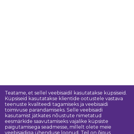
Teatame, et sellel veebisaidil kasutatakse küpsiseid.
Küpsiseid kasutatakse klientide ootustele vastava
teenuste kvaliteedi tagamiseks ja veebisaidi
toimivuse parandamiseks. Selle veebisaidi
kasutamist jätkates nõustute nimetatud
eesmärkide saavutamiseks vajalike küpsiste
paigutamisega seadmesse, millelt olete meie
veebisaidiga ühenduse loonud. Teil on õigus