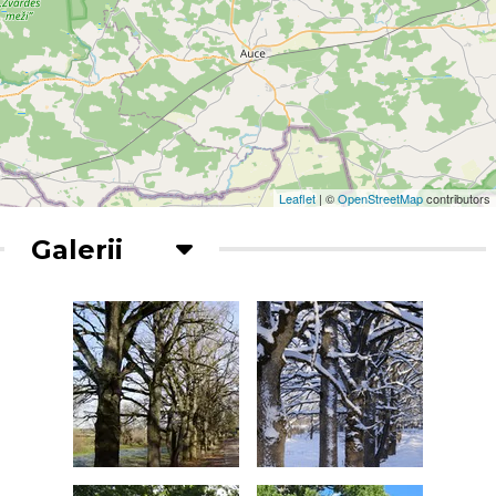
Leaflet
| ©
OpenStreetMap
contributors
Galerii