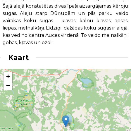
Šajā alejā konstatētas divas īpaši aizsargājamas ķērpju
sugas. Aleju starp Dūņupēm un pils parku veido
vairākas koku sugas – kļavas, kalnu kļavas, apses,
liepas, melnalkšņi. Līdzīgi, dažādas koku sugas ir alejā,
kas ved no centra Auces virzienā. To veido melnalkšņi,
gobas, kļavas un ozoli.
Kaart
+
−