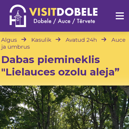
Algus
Kasulik
Avatud 24h
Auce
ja ümbrus
Dabas piemineklis
"Lielauces ozolu aleja”