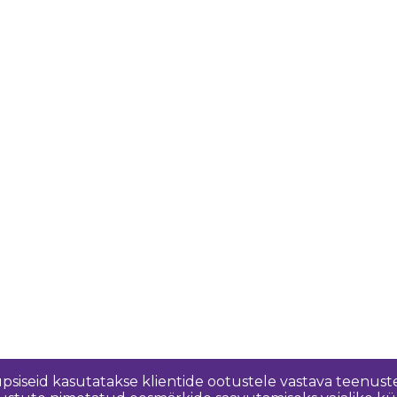
üpsiseid kasutatakse klientide ootustele vastava teenuste