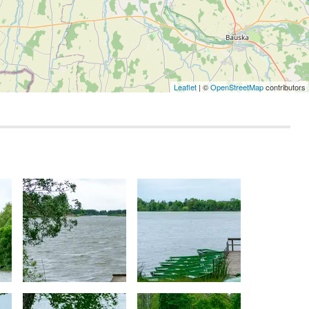
Leaflet
| ©
OpenStreetMap
contributors