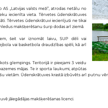
AS „Latvijas valsts meži”, atrodas netālu no
eku iecienīta vieta. Tērvetes ūdenskrātuves
āti. Tērvetes ūdenskrātuvi iecienījuši ne tikai
emledus makšķerēšanu šurp dodas arī ziemā.
em, šeit var iznomāt laivu, SUP dēli vai
ola vai basketbola draudzības spēli, kā arī
ots glempings. Teritorijā ir pieejami 3 veidu
azemes mājas. Te ir sporta laukumi, atpūtas
u vietām. Ūdenskrātuves krastā izbūvēts arī putnu vēroš
vē jāiegādājas makšķerēšanas licenci.