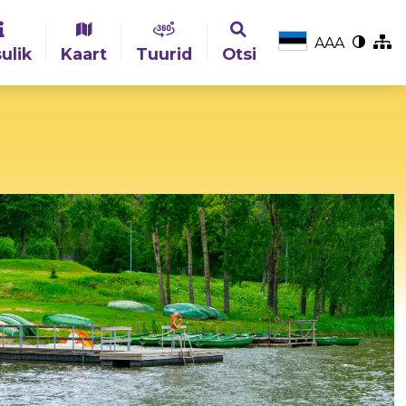
A
A
A
ulik
Kaart
Tuurid
Otsi