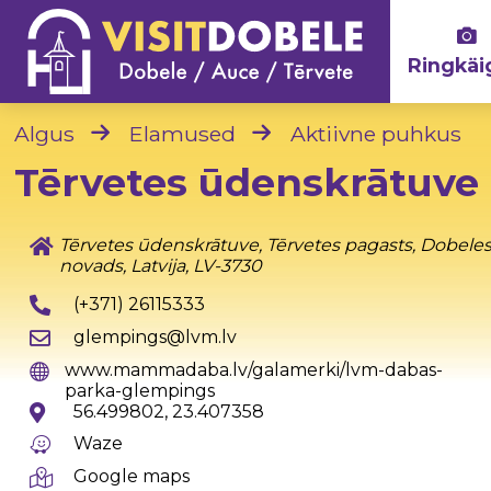
Ringkäi
Algus
Elamused
Aktiivne puhkus
Tērvetes ūdenskrātuve
Tērvetes ūdenskrātuve, Tērvetes pagasts, Dobele
novads, Latvija, LV-3730
(+371) 26115333
glempings@lvm.lv
www.mammadaba.lv/galamerki/lvm-dabas-
parka-glempings
56.499802, 23.407358
Waze
Google maps