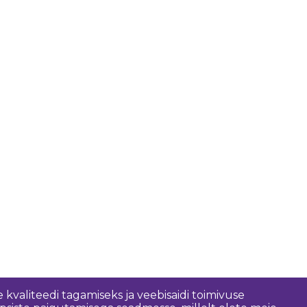
 kvaliteedi tagamiseks ja veebisaidi toimivuse