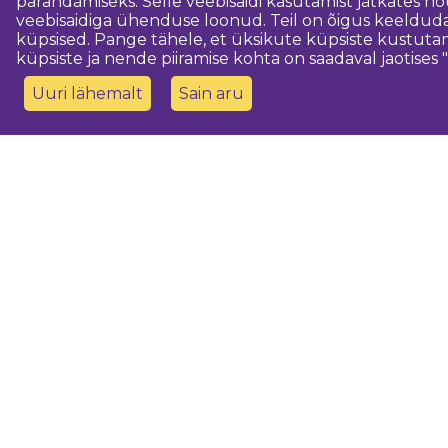
parandamiseks. Selle veebisaidi kasutamist jätkates 
veebisaidiga ühenduse loonud. Teil on õigus keeldud
küpsised. Pange tähele, et üksikute küpsiste kustutam
küpsiste ja nende piiramise kohta on saadaval jaotises "
Uuri lähemalt
Sain aru