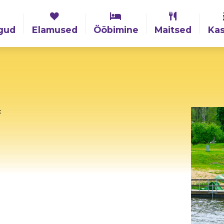
gud
Elamused
Ööbimine
Maitsed
Kas
s