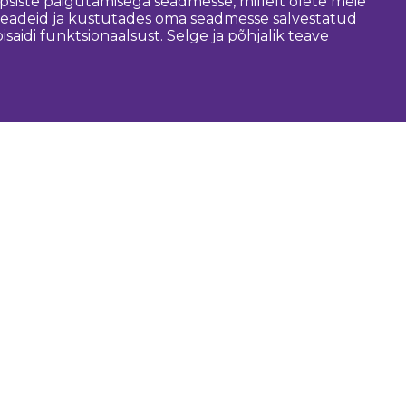
psiste paigutamisega seadmesse, millelt olete meie
 seadeid ja kustutades oma seadmesse salvestatud
idi funktsionaalsust. Selge ja põhjalik teave
asulik
Dobele piirkonna vald
Zemgale turismileht
Läti turismileht
Turismiinfokeskused
Giiditeenused
Kaardid ja brošüürid
Marsruudid
Audiogiid
Fotograafid