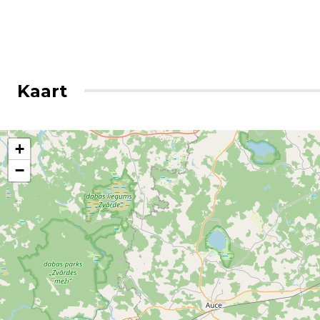
Kaart
+
−