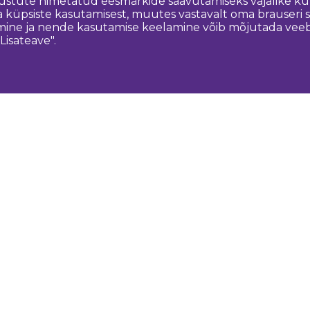
nõustute nimetatud eesmärkide saavutamiseks vajalike kü
a küpsiste kasutamisest, muutes vastavalt oma brauseri
ine ja nende kasutamise keelamine võib mõjutada veebisa
Lisateave".
Võtke meiega ühendust
K
Dobeles novada TIC
turisms@dobele.lv
(+371) 28675118
Dobeles Amatu māja, Baznīcas iela 8, Dobele
Auces TIP
evija.slaudere@dobele.lv
(+371) 27823375
Raiņa iela 14, Auce, Dobeles novads