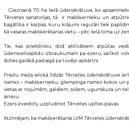
Gleznainā 70 ha lielā ūdenskrātuve, ko apsaimnieko 
Tērvetes sanatorijas, tā ir makšķernieku un atpūtni
bagātība ir karpas, kuru krājumi regulāri tiek papildin
kā vasaras makšķerēšanas vietu – pēc lielā loma uz z
Tie, kas priekšroku dod aktīvākiem atpūtas veidi
ūdensvelosipēdu izbraukumam pa ezeru, sarīkot volejb
doties garākā pastaigā pa tuvējo apkārtni.
Priežu meža ielokā līdzās Tērvetes ūdenskrātuvei ierīk
namiņi – makšķernieku, glempinga namiņi kokos un p
vietas ar nojumēm, galdiem, soliem, ugunskura un telš
ainavu.
Ezers izveidots, uzpludinot Tērvetes upītes pļavas.
Atzīmējam, ka makšķerēšanai LVM Tērvetes ūdenskrātu