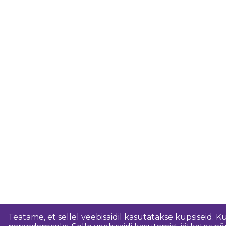
Teatame, et sellel veebisaidil kasutatakse küpsiseid. K