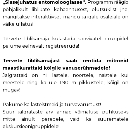
„Sissejuhatus entomoloogiasse“.
Programm räägib
põhjalikult liblikate kehaehitusest, elutsüklist jne,
mängitakse interaktiivset mängu ja igale osalejale on
väike üllatus!
Tērvete liblikamaja külastada soovivatel gruppidel
palume eelnevalt registreeruda!
Tērvete liblikamajast saab rentida mitmeid
maastikurattaid kõigile vanuserühmadele!
Jalgrattaid on nii lastele, noortele, naistele kui
meestele ning ka üle 1,90 m pikkustele, kõigil on
mugav!
Pakume ka lasteistmeid ja turvavarustust!
Suur jalgrataste arv annab võimaluse puhkuseks
mitte ainult peredele, vaid ka suurematele
ekskursioonigruppidele!