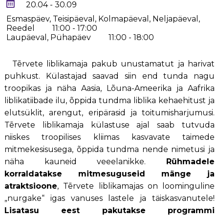
20.04 - 30.09
Esmaspäev, Teisipäeval, Kolmapäeval, Neljapäeval,
Reedel
11:00 - 17:00
Laupäeval, Pühapäev
11:00 - 18:00
Tērvete liblikamaja pakub unustamatut ja harivat
puhkust. Külastajad saavad siin end tunda nagu
troopikas ja näha Aasia, Lõuna-Ameerika ja Aafrika
liblikatiibade ilu, õppida tundma liblika kehaehitust ja
elutsüklit, arengut, eripärasid ja toitumisharjumusi.
Tērvete liblikamaja külastuse ajal saab tutvuda
niiskes troopilises kliimas kasvavate taimede
mitmekesisusega, õppida tundma nende nimetusi ja
näha kauneid veeelanikke.
Rühmadele
korraldatakse mitmesuguseid mänge ja
atraktsioone
, Tērvete liblikamajas on loominguline
„nurgake“ igas vanuses lastele ja täiskasvanutele!
Lisatasu eest pakutakse programmi