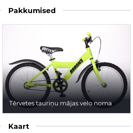
Pakkumised
Tērvetes tauriņu mājas velo noma
Kaart