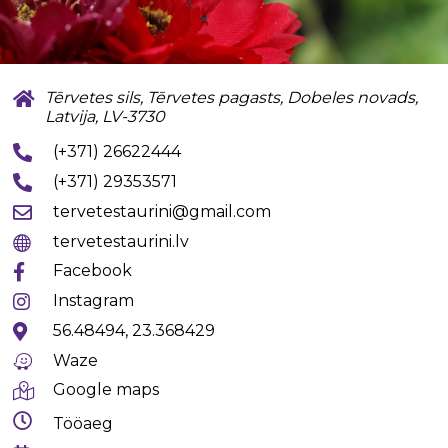
Tērvetes sils, Tērvetes pagasts, Dobeles novads,
Latvija, LV-3730
(+371) 26622444
(+371) 29353571
tervetestaurini@gmail.com
tervetestaurini.lv
Facebook
Instagram
56.48494, 23.368429
Waze
Google maps
Tööaeg