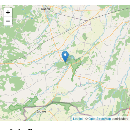
+
−
Leaflet
| ©
OpenStreetMap
contributors