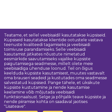
Teatame, et sellel veebisaidil kasutatakse küpsiseid.
Küpsiseid kasutatakse klientide ootustele vastava
teenuste kvaliteedi tagamiseks ja veebisaidi
toimivuse parandamiseks. Selle veebisaidi
kasutamist jätkates nõustute nimetatud
eesmärkide saavutamiseks vajalike küpsiste
paigutamisega seadmesse, millelt olete meie
veebisaidiga ühenduse loonud. Teil on õigus
keelduda küpsiste kasutamisest, muutes vastavalt
oma brauseri seadeid ja kustutades oma seadmesse
salvestatud küpsised. Pange tähele, et üksikute
küpsiste kustutamine ja nende kasutamise
keelamine võib mõjutada veebisaidi
funktsionaalsust. Selge ja põhjalik teave küpsiste ja
nende piiramise kohta on saadaval jaotises
"Lisateave".