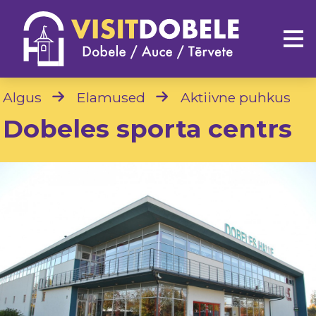
Algus
Elamused
Aktiivne puhkus
Dobeles sporta centrs