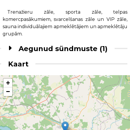
Trenažieru zāle, sporta zāle, telpas
komercpasākumiem, svarcelšanas zāle un VIP zāle,
sauna individuālajiem apmeklētājiem un apmeklētāju
grupām.
Aegunud sündmuste (1)
Kaart
+
−