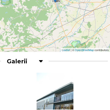
Leaflet
| ©
OpenStreetMap
contributors
Galerii