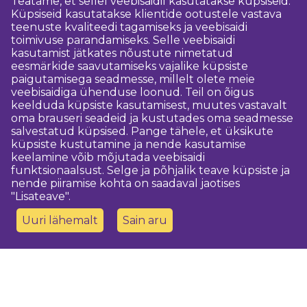
Teatame, et sellel veebisaidil kasutatakse küpsiseid.
Küpsiseid kasutatakse klientide ootustele vastava
teenuste kvaliteedi tagamiseks ja veebisaidi
toimivuse parandamiseks. Selle veebisaidi
kasutamist jätkates nõustute nimetatud
eesmärkide saavutamiseks vajalike küpsiste
paigutamisega seadmesse, millelt olete meie
veebisaidiga ühenduse loonud. Teil on õigus
keelduda küpsiste kasutamisest, muutes vastavalt
oma brauseri seadeid ja kustutades oma seadmesse
salvestatud küpsised. Pange tähele, et üksikute
küpsiste kustutamine ja nende kasutamise
keelamine võib mõjutada veebisaidi
funktsionaalsust. Selge ja põhjalik teave küpsiste ja
nende piiramise kohta on saadaval jaotises
"Lisateave".
Uuri lähemalt
Sain aru