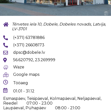
Tērvetes iela 10, Dobele, Dobeles novads, Latvija,
LV-3701
(+371) 63781886
(+371) 26608173
dpsc@dobele.lv
56.620792, 23.269999
Waze
Google maps
Tööaeg
01.01 - 31.12
Esmaspäev, Teisipäeval, Kolmapäeval, Neljapäeval,
Reedel
07:00 - 23:00
Laupäeval, Pühapäev
08:00 - 21:00