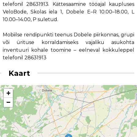
telefonil 28631913. Kättesaamine tööajal kaupluses
VeloBode, Skolas iela 1, Dobele E–R 10.00–18.00, L
10.00–14.00, P suletud.
Mobiilse rendipunkti teenus Dobele piirkonnas, grupi
või ürituse korraldamiseks vajaliku asukohta
inventuuri kohale toomine – eelneval kokkuleppel
telefonil 28631913
Kaart
+
−