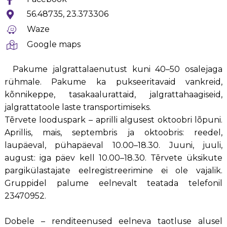
56.48735, 23.373306
Waze
Google maps
Pakume jalgrattalaenutust kuni 40–50 osalejaga
rühmale. Pakume ka pukseeritavaid vankreid,
kõnnikeppe, tasakaalurattaid, jalgrattahaagiseid,
jalgrattatoole laste transportimiseks.
Tērvete looduspark – aprilli algusest oktoobri lõpuni.
Aprillis, mais, septembris ja oktoobris: reedel,
laupäeval, pühapäeval 10.00–18.30. Juuni, juuli,
august: iga päev kell 10.00–18.30. Tērvete üksikute
pargikülastajate eelregistreerimine ei ole vajalik.
Gruppidel palume eelnevalt teatada telefonil
23470952.
Dobele – renditeenused eelneva taotluse alusel