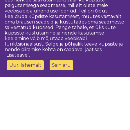
paigutamisega seadmesse, millelt olete meie
veebisaidiga ühenduse loonud. Teil on õigus
keelduda küpsiste kasutamisest, muutes vastavalt
oma brauseri seadeid ja kustutades oma seadmesse
salvestatud küpsised. Pange tähele, et üksikute
küpsiste kustutamine ja nende kasutamise
keelamine võib mõjutada veebisaidi
funktsionaalsust. Selge ja põhjalik teave küpsiste ja
nende piiramise kohta on saadaval jaotises
"Lisateave".
Uuri lähemalt
Sain aru
Võtke meiega ühendust