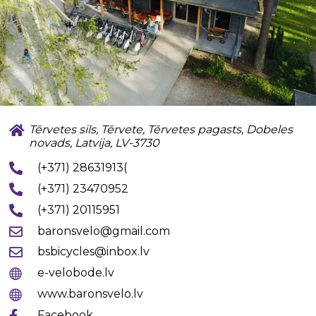
Tērvetes sils, Tērvete, Tērvetes pagasts, Dobeles
novads, Latvija, LV-3730
(+371) 28631913(
(+371) 23470952
(+371) 20115951
baronsvelo@gmail.com
bsbicycles@inbox.lv
e-velobode.lv
www.baronsvelo.lv
Facebook