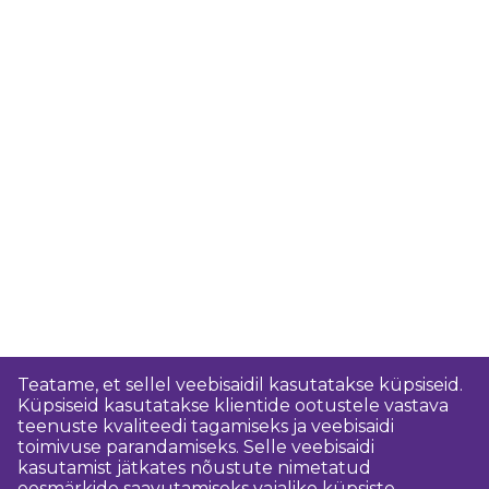
Teatame, et sellel veebisaidil kasutatakse küpsiseid.
Küpsiseid kasutatakse klientide ootustele vastava
teenuste kvaliteedi tagamiseks ja veebisaidi
toimivuse parandamiseks. Selle veebisaidi
kasutamist jätkates nõustute nimetatud
eesmärkide saavutamiseks vajalike küpsiste