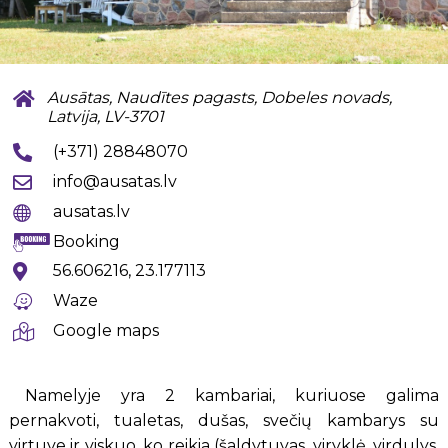
Ausātas, Naudītes pagasts, Dobeles novads,
Latvija, LV-3701
(+371) 28848070
info@ausatas.lv
ausatas.lv
Booking
56.606216, 23.177113
Waze
Google maps
Namelyje yra 2 kambariai, kuriuose galima
pernakvoti, tualetas, dušas, svečių kambarys su
virtuve ir viskuo, ko reikia (šaldytuvas, viryklė, virdulys,