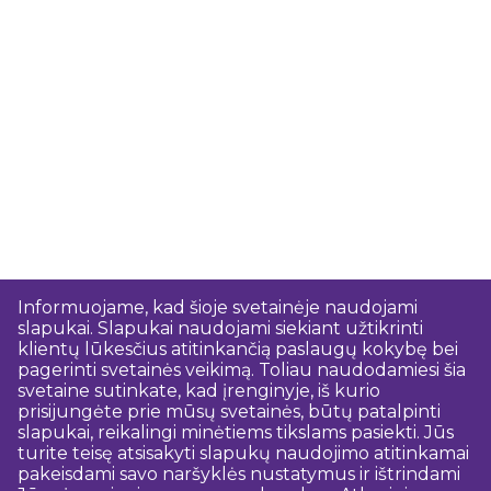
Informuojame, kad šioje svetainėje naudojami
slapukai. Slapukai naudojami siekiant užtikrinti
klientų lūkesčius atitinkančią paslaugų kokybę bei
pagerinti svetainės veikimą. Toliau naudodamiesi šia
svetaine sutinkate, kad įrenginyje, iš kurio
prisijungėte prie mūsų svetainės, būtų patalpinti
slapukai, reikalingi minėtiems tikslams pasiekti. Jūs
turite teisę atsisakyti slapukų naudojimo atitinkamai
pakeisdami savo naršyklės nustatymus ir ištrindami