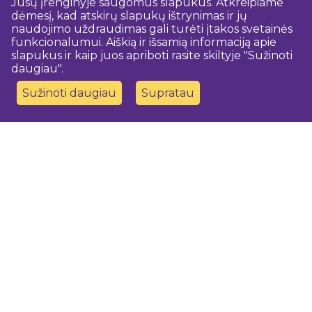
Jūsų įrenginyje saugomus slapukus. Atkreipiame
dėmesį, kad atskirų slapukų ištrynimas ir jų
naudojimo uždraudimas gali turėti įtakos svetainės
funkcionalumui. Aiškią ir išsamią informaciją apie
slapukus ir kaip juos apriboti rasite skiltyje "Sužinoti
daugiau".
Sužinoti daugiau
Supratau
Susisiekite su mumis
Dobeles novada TIC
turisms@dobele.lv
(+371) 28675118
Dobeles Amatu māja, Baznīcas iela 8, Dobele