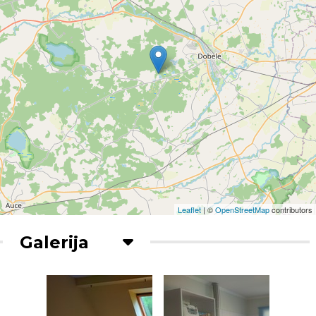
Leaflet
| ©
OpenStreetMap
contributors
Galerija