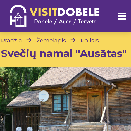
Pradžia
Žemėlapis
Poilsis
Svečių namai "Ausātas"