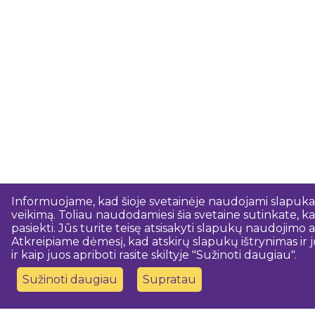
Informuojame, kad šioje svetainėje naudojami slapukai.
veikimą. Toliau naudodamiesi šia svetaine sutinkate, kad
pasiekti. Jūs turite teisę atsisakyti slapukų naudojim
Atkreipiame dėmesį, kad atskirų slapukų ištrynimas ir j
ir kaip juos apriboti rasite skiltyje "Sužinoti daugiau".
Sužinoti daugiau
Supratau