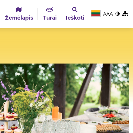
A
A
A
Žemėlapis
Turai
Ieškoti