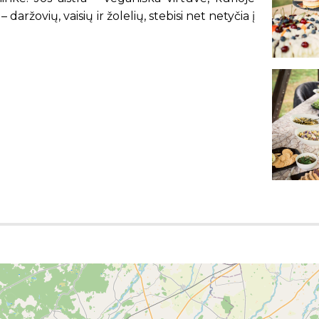
aržovių, vaisių ir žolelių, stebisi net netyčia į