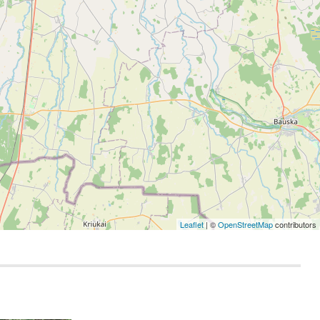
Leaflet
| ©
OpenStreetMap
contributors