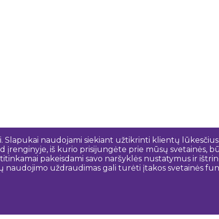
 Slapukai naudojami siekiant užtikrinti klientų lūkesčius
 įrenginyje, iš kurio prisijungėte prie mūsų svetainės, bū
o atitinkamai pakeisdami savo naršyklės nustatymus ir išt
ų naudojimo uždraudimas gali turėti įtakos svetainės funk