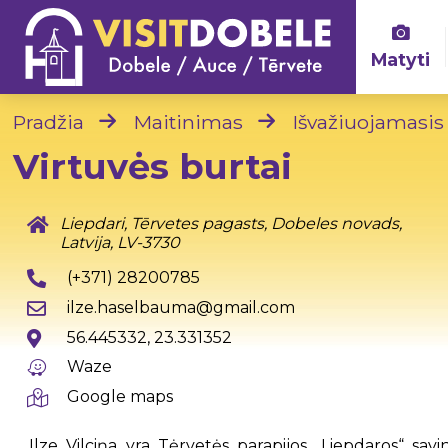
Matyti
Pradžia
Maitinimas
Išvažiuojamasis
Virtuvės burtai
Liepdari, Tērvetes pagasts, Dobeles novads,
Latvija, LV-3730
(+371) 28200785
ilze.haselbauma@gmail.com
56.445332, 23.331352
Waze
Google maps
Ilze Vilciņa yra Tėrvetės parapijos „Liepdaros“ savi