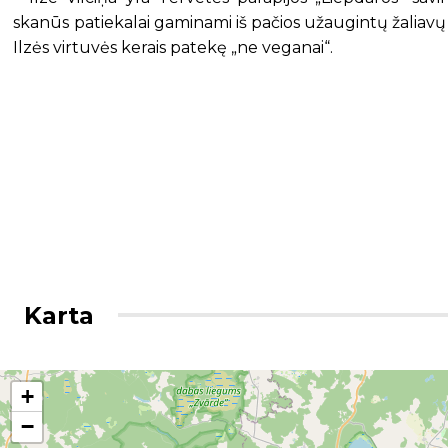
skanūs patiekalai gaminami iš pačios užaugintų žaliavų – d
Ilzės virtuvės kerais patekę „ne veganai“.
Karta
+
−