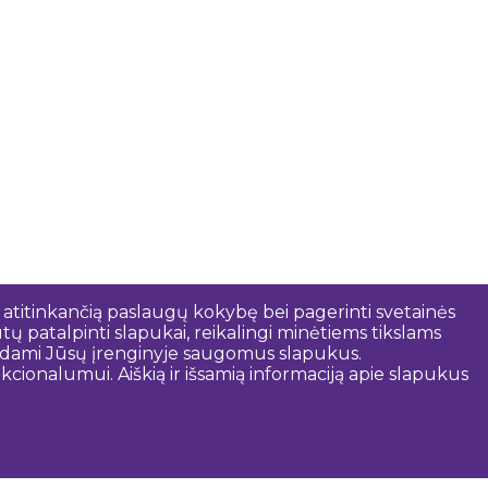
 atitinkančią paslaugų kokybę bei pagerinti svetainės
tų patalpinti slapukai, reikalingi minėtiems tikslams
rindami Jūsų įrenginyje saugomus slapukus.
cionalumui. Aiškią ir išsamią informaciją apie slapukus