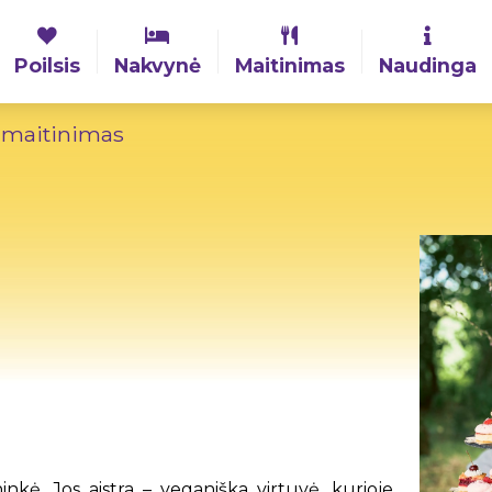
Poilsis
Nakvynė
Maitinimas
Naudinga
 maitinimas
ninkė. Jos aistra – veganiška virtuvė, kurioje