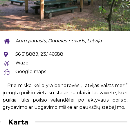
Auru pagasts, Dobeles novads, Latvija
56.618889, 23.146688
Waze
Google maps
Prie miško kelio yra bendrovės „Latvijas valsts meži“
įrengta poilsio vieta su stalais, suolais ir laužaviete, kuri
puikiai tiks poilsio valandėlei po aktyvaus poilsio,
grybavimo ar uogavimo miške ar paukščių stebėjimo.
Karta