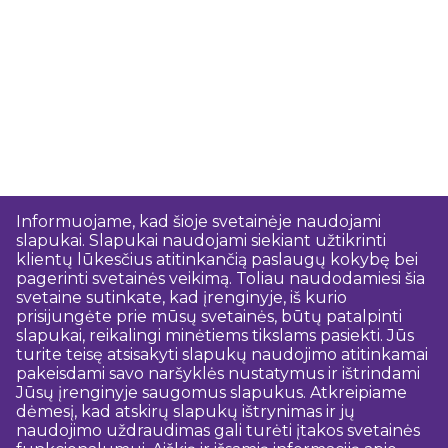
Informuojame, kad šioje svetainėje naudojami
slapukai. Slapukai naudojami siekiant užtikrinti
klientų lūkesčius atitinkančią paslaugų kokybę bei
pagerinti svetainės veikimą. Toliau naudodamiesi šia
svetaine sutinkate, kad įrenginyje, iš kurio
prisijungėte prie mūsų svetainės, būtų patalpinti
slapukai, reikalingi minėtiems tikslams pasiekti. Jūs
turite teisę atsisakyti slapukų naudojimo atitinkamai
pakeisdami savo naršyklės nustatymus ir ištrindami
Jūsų įrenginyje saugomus slapukus. Atkreipiame
dėmesį, kad atskirų slapukų ištrynimas ir jų
naudojimo uždraudimas gali turėti įtakos svetainės