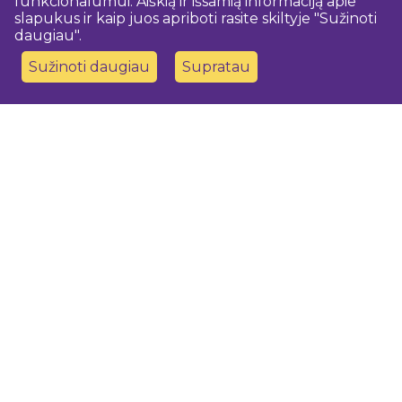
funkcionalumui. Aiškią ir išsamią informaciją apie
slapukus ir kaip juos apriboti rasite skiltyje "Sužinoti
daugiau".
Sužinoti daugiau
Supratau
Susisiekite su mumis
Dobeles novada TIC
turisms@dobele.lv
(+371) 28675118
Dobeles Amatu māja, Baznīcas iela 8, Dobele
Auces TIP