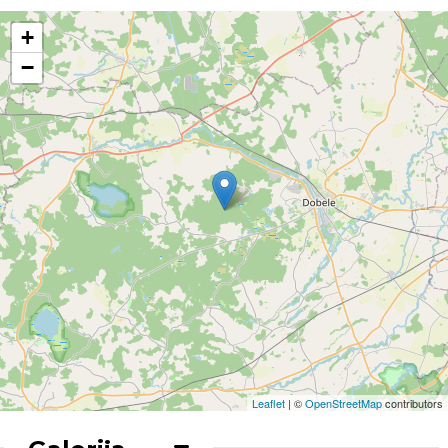
+
−
Leaflet
| ©
OpenStreetMap
contributors