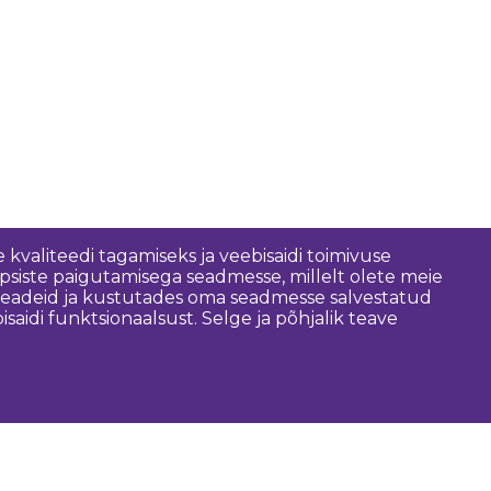
 kvaliteedi tagamiseks ja veebisaidi toimivuse
psiste paigutamisega seadmesse, millelt olete meie
 seadeid ja kustutades oma seadmesse salvestatud
idi funktsionaalsust. Selge ja põhjalik teave
asulik