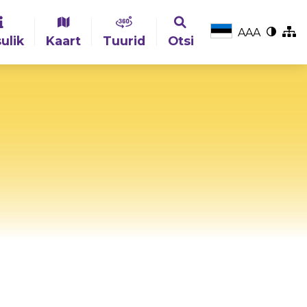
A
A
A
ulik
Kaart
Tuurid
Otsi