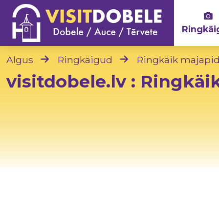
Ringkäi
Algus
Ringkäigud
Ringkäik majapi
visitdobele.lv : Ringkä