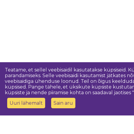
Teatame, et sellel veebisaidil kasutatakse küpsiseid. K
parandamiseks. Selle veebisaidi kasutamist jätkates 
veebisaidiga ühenduse loonud. Teil on õigus keeldud
küpsised. Pange tähele, et üksikute küpsiste kustutam
küpsiste ja nende piiramise kohta on saadaval jaotises "
Uuri lähemalt
Sain aru