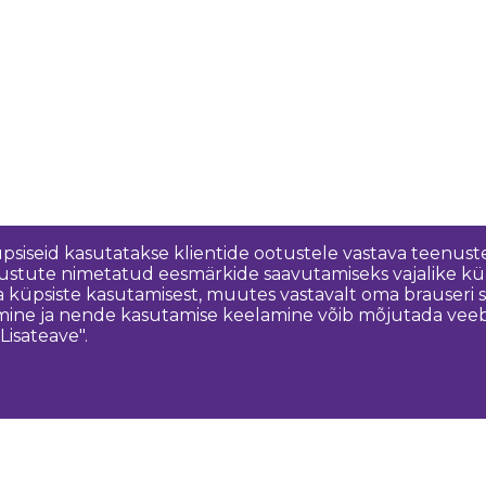
üpsiseid kasutatakse klientide ootustele vastava teenuste
nõustute nimetatud eesmärkide saavutamiseks vajalike kü
a küpsiste kasutamisest, muutes vastavalt oma brauseri
ine ja nende kasutamise keelamine võib mõjutada veebisa
Lisateave".
Võtke meiega ühendust
K