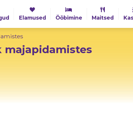
gud
Elamused
Ööbimine
Maitsed
Kas
damistes
ik majapidamistes