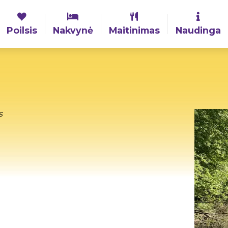
Poilsis
Nakvynė
Maitinimas
Naudinga
s