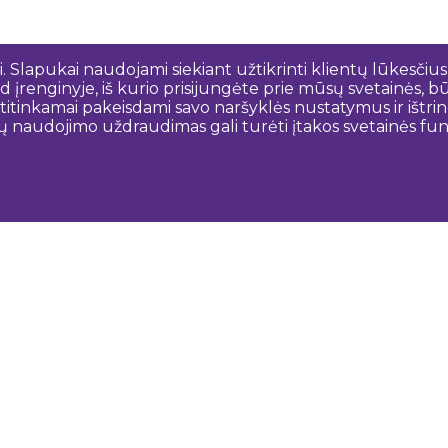
 Slapukai naudojami siekiant užtikrinti klientų lūkesčius
 įrenginyje, iš kurio prisijungėte prie mūsų svetainės, bū
o atitinkamai pakeisdami savo naršyklės nustatymus ir išt
ų naudojimo uždraudimas gali turėti įtakos svetainės funk
Susisiekite su mumis
N
Dobeles novada TIC
turisms@dobele.lv
(+371) 28675118
Dobeles Amatu māja, Baznīcas iela 8, Dobele