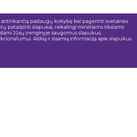
 atitinkančią paslaugų kokybę bei pagerinti svetainės
tų patalpinti slapukai, reikalingi minėtiems tikslams
rindami Jūsų įrenginyje saugomus slapukus.
cionalumui. Aiškią ir išsamią informaciją apie slapukus
audinga informacija
Dobelės savivaldybė
Turizmas Žiemgaloje
Turizmas Latvijoje
Turizmo informacijos centrai
Gido paslaugos
Žemėlapiai ir brošiūros