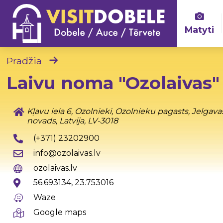
Matyti
Pradžia
Laivu noma "Ozolaivas"
Kļavu iela 6, Ozolnieki, Ozolnieku pagasts, Jelgava
novads, Latvija, LV-3018
(+371) 23202900
info@ozolaivas.lv
ozolaivas.lv
56.693134, 23.753016
Waze
Google maps