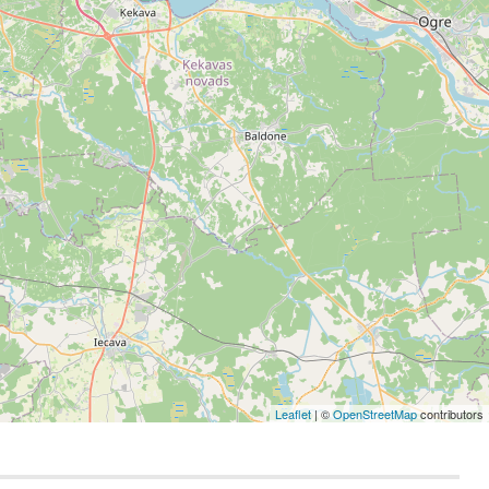
Leaflet
| ©
OpenStreetMap
contributors