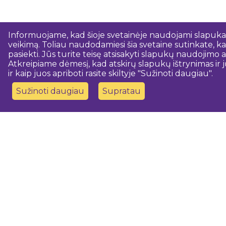
Informuojame, kad šioje svetainėje naudojami slapukai.
veikimą. Toliau naudodamiesi šia svetaine sutinkate, kad
pasiekti. Jūs turite teisę atsisakyti slapukų naudojim
Atkreipiame dėmesį, kad atskirų slapukų ištrynimas ir j
ir kaip juos apriboti rasite skiltyje "Sužinoti daugiau".
Sužinoti daugiau
Supratau