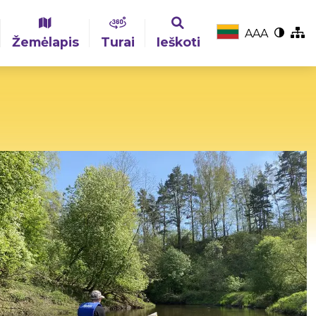
A
A
A
Žemėlapis
Turai
Ieškoti