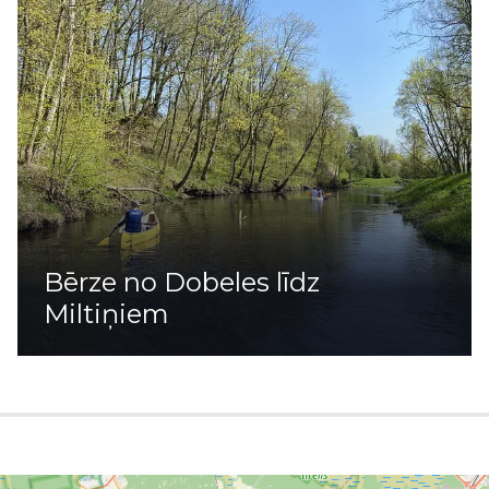
Bērze no Dobeles līdz
Miltiņiem