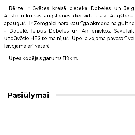
Bērze ir Svētes kreisā pieteka Dobeles un Jelg
Austrumkursas augstienes dienvidu daļā. Augštecē 
apauguši. Ir Zemgalei neraksturīga akmeņaina gultne, k
– Dobelē, lejpus Dobeles un Anneniekos. Savulaik
uzbūvētie HES to mainījuši. Upe laivojama pavasarī va
laivojama arī vasarā.
Upes kopējais garums 119km.
Pasiūlymai