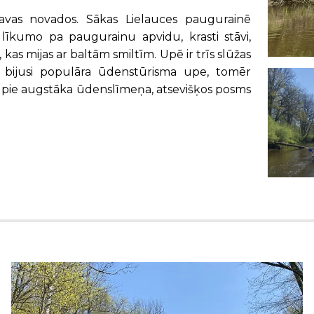
avas novados. Sākas Lielauces paugurainē
līkumo pa paugurainu apvidu, krasti stāvi,
as mijas ar baltām smiltīm. Upē ir trīs slūžas
 bijusi populāra ūdenstūrisma upe, tomēr
i pie augstāka ūdenslīmeņa, atsevišķos posms