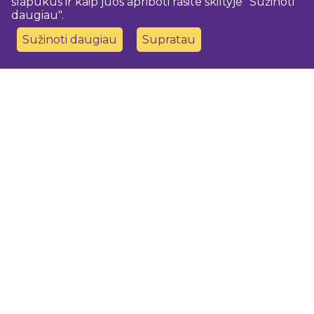
slapukus ir kaip juos apriboti rasite skiltyje "Sužinoti
daugiau".
Sužinoti daugiau
Supratau
Susisiekite su mumis
Dobeles novada TIC
turisms@dobele.lv
(+371) 28675118
Dobeles Amatu māja, Baznīcas iela 8, Dobele
Auces TIP
evija.slaudere@dobele.lv