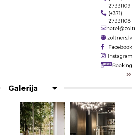
27331109
(+371)
27331108
hotel@zoltn
zoltners.lv
Facebook
Instagram
Booking
Galerija