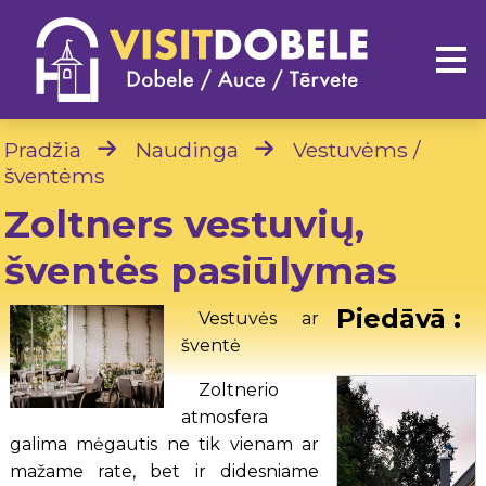
Pradžia
Naudinga
Vestuvėms /
šventėms
Zoltners vestuvių,
šventės pasiūlymas
Piedāvā :
Vestuvės ar
šventė
Zoltnerio
atmosfera
galima mėgautis ne tik vienam ar
mažame rate, bet ir didesniame