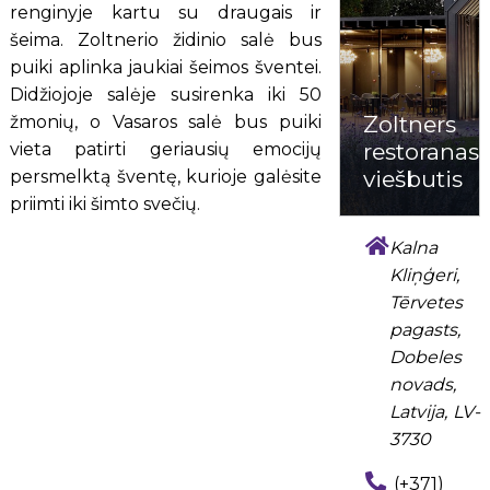
renginyje kartu su draugais ir
šeima. Zoltnerio židinio salė bus
puiki aplinka jaukiai šeimos šventei.
Didžiojoje salėje susirenka iki 50
Zoltners
žmonių, o Vasaros salė bus puiki
restoranas,
vieta patirti geriausių emocijų
viešbutis
persmelktą šventę, kurioje galėsite
priimti iki šimto svečių.
Kalna
Kliņģeri,
Tērvetes
pagasts,
Dobeles
novads,
Latvija, LV-
3730
(+371)