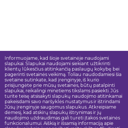
Informuojame, kad šioje svetainėje naudojami
slapukai. Slapukai naudojami siekiant užtikrinti
klientų lūkesčius atitinkančią paslaugų kokybę bei
pagerinti svetainės veikimą. Toliau naudodamiesi šia
svetaine sutinkate, kad įrenginyje, iš kurio
prisijungėte prie mūsų svetainės, būtų patalpinti
slapukai, reikalingi minėtiems tikslams pasiekti. Jūs
turite teisę atsisakyti slapukų naudojimo atitinkamai
pakeisdami savo naršyklės nustatymus ir ištrindami
Jūsų įrenginyje saugomus slapukus. Atkreipiame
dėmesį, kad atskirų slapukų ištrynimas ir jų
naudojimo uždraudimas gali turėti įtakos svetainės
funkcionalumui. Aiškią ir išsamią informaciją apie