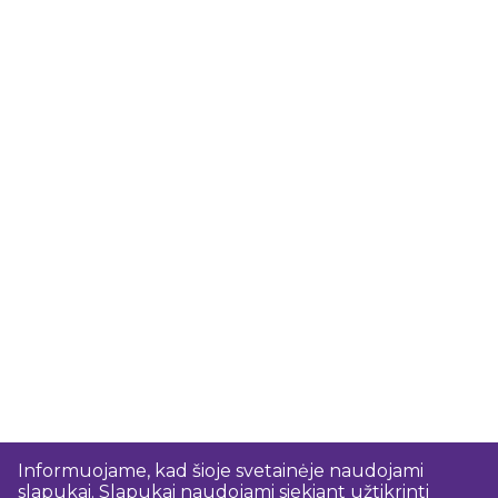
Informuojame, kad šioje svetainėje naudojami
slapukai. Slapukai naudojami siekiant užtikrinti