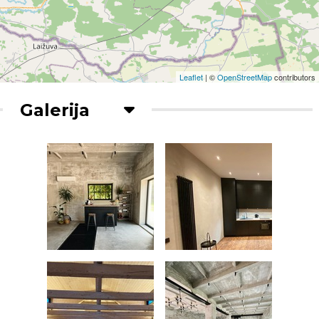
Leaflet
| ©
OpenStreetMap
contributors
Galerija