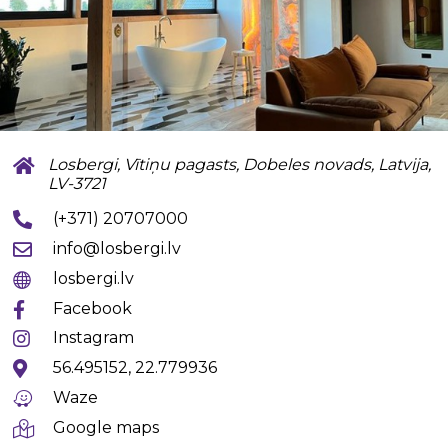
Losbergi, Vītiņu pagasts, Dobeles novads, Latvija,
LV-3721
(+371) 20707000
info@losbergi.lv
losbergi.lv
Facebook
Instagram
56.495152, 22.779936
Waze
Google maps