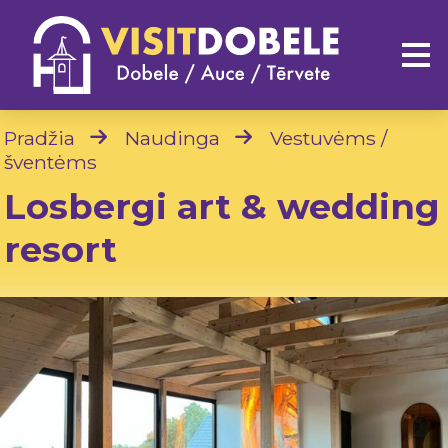
Pradžia
Naudinga
Vestuvėms /
šventėms
Losbergi art & wedding
resort