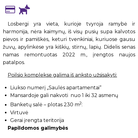
Losbergi yra vieta, kurioje tvyroja ramybė ir
harmonija, nėra kaimynų, iš visų pusių supa kalvotos
pievos ir pamiškės, keturi tvenkiniai, kuriuose gausu
žuvų, apylinkėse yra kiškių, stirnų, lapių. Didelis senas
namas remontuotas 2022 m., įrengtos naujos
patalpos.
Poilsio komplekse galima iš anksto užsisakyti:
Liukso numerį „Saulės apartamentai“
Mansardoje gali nakvoti nuo 1 iki 32 asmenų
2
Banketų salė – plotas 230 m
:
Virtuvė
Gerai įrengta teritorija
Papildomos galimybės