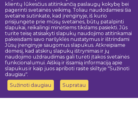
klientų lūkesčius atitinkančią paslaugų kokybę bei
pagerinti svetainės veikimą. Toliau naudodamiesi šia
svetaine sutinkate, kad įrenginyje, iš kurio
prisijungėte prie mūsų svetainės, būtų patalpinti
slapukai, reikalingi minėtiems tikslams pasiekti. Jūs
turite teisę atsisakyti slapukų naudojimo atitinkamai
pakeisdami savo naršyklės nustatymus ir ištrindami
Jūsų įrenginyje saugomus slapukus. Atkreipiame
dėmesį, kad atskirų slapukų ištrynimas ir jų
naudojimo uždraudimas gali turėti įtakos svetainės
funkcionalumui. Aiškią ir išsamią informaciją apie
slapukus ir kaip juos apriboti rasite skiltyje "Sužinoti
daugiau".
Sužinoti daugiau
Supratau