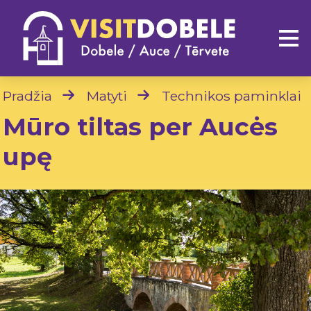
Pradžia
Matyti
Technikos paminklai
Mūro tiltas per Aucės
upę