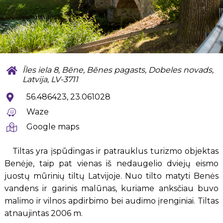
Īles iela 8, Bēne, Bēnes pagasts, Dobeles novads,
Latvija, LV-3711
56.486423, 23.061028
Waze
Google maps
Tiltas yra įspūdingas ir patrauklus turizmo objektas
Benėje, taip pat vienas iš nedaugelio dviejų eismo
juostų mūrinių tiltų Latvijoje. Nuo tilto matyti Benės
vandens ir garinis malūnas, kuriame anksčiau buvo
malimo ir vilnos apdirbimo bei audimo įrenginiai. Tiltas
atnaujintas 2006 m.