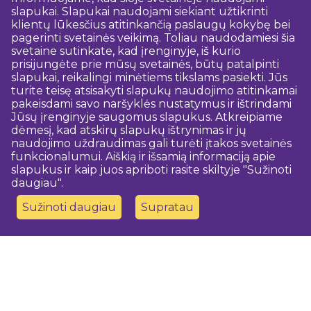
slapukai. Slapukai naudojami siekiant užtikrinti
klientų lūkesčius atitinkančią paslaugų kokybę bei
pagerinti svetainės veikimą. Toliau naudodamiesi šia
svetaine sutinkate, kad įrenginyje, iš kurio
prisijungėte prie mūsų svetainės, būtų patalpinti
slapukai, reikalingi minėtiems tikslams pasiekti. Jūs
turite teisę atsisakyti slapukų naudojimo atitinkamai
pakeisdami savo naršyklės nustatymus ir ištrindami
Jūsų įrenginyje saugomus slapukus. Atkreipiame
dėmesį, kad atskirų slapukų ištrynimas ir jų
naudojimo uždraudimas gali turėti įtakos svetainės
funkcionalumui. Aiškią ir išsamią informaciją apie
slapukus ir kaip juos apriboti rasite skiltyje "Sužinoti
daugiau".
Sužinoti daugiau
Supratau