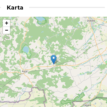
Karta
+
−