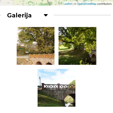
Leaflet
| ©
OpenStreetMap
contributors
Galerija