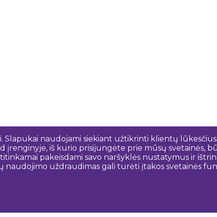
 Slapukai naudojami siekiant užtikrinti klientų lūkesčius
 įrenginyje, iš kurio prisijungėte prie mūsų svetainės, bū
o atitinkamai pakeisdami savo naršyklės nustatymus ir išt
ų naudojimo uždraudimas gali turėti įtakos svetainės funk