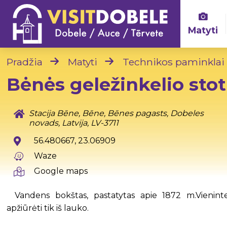
Matyti
Pradžia
Matyti
Technikos paminklai
Bėnės geležinkelio sto
Stacija Bēne, Bēne, Bēnes pagasts, Dobeles
novads, Latvija, LV-3711
56.480667, 23.06909
Waze
Google maps
Vandens bokštas, pastatytas apie 1872 m.Vienintelis
apžiūrėti tik iš lauko.