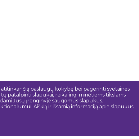
 atitinkančią paslaugų kokybę bei pagerinti svetainės
tų patalpinti slapukai, reikalingi minėtiems tikslams
rindami Jūsų įrenginyje saugomus slapukus.
cionalumui. Aiškią ir išsamią informaciją apie slapukus