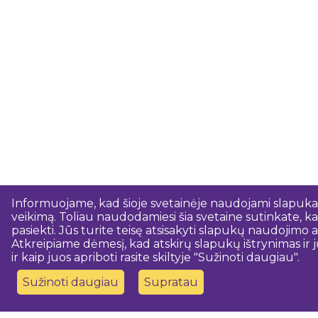
Informuojame, kad šioje svetainėje naudojami slapukai.
veikimą. Toliau naudodamiesi šia svetaine sutinkate, kad
pasiekti. Jūs turite teisę atsisakyti slapukų naudojim
Atkreipiame dėmesį, kad atskirų slapukų ištrynimas ir j
ir kaip juos apriboti rasite skiltyje "Sužinoti daugiau".
Sužinoti daugiau
Supratau