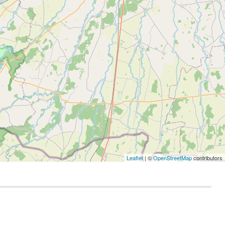
Leaflet
| ©
OpenStreetMap
contributors