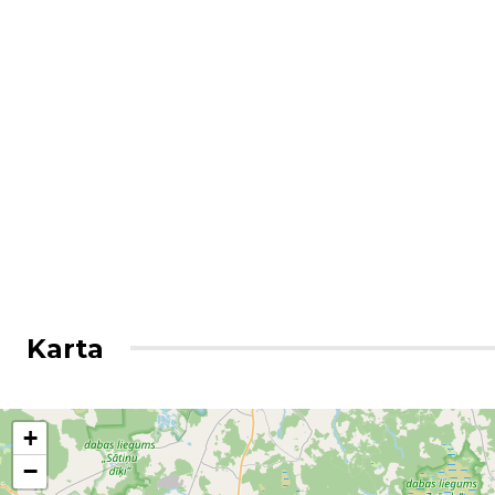
Karta
+
−