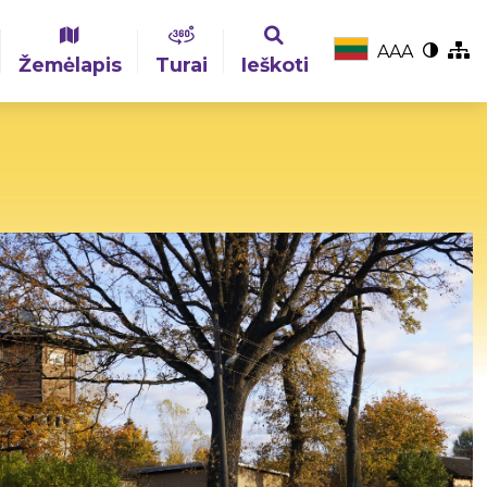
A
A
A
Žemėlapis
Turai
Ieškoti