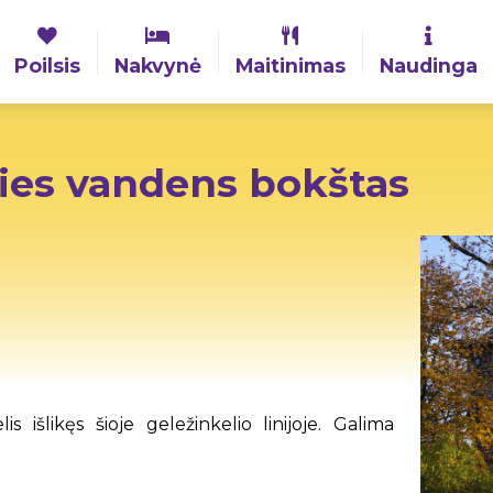
Poilsis
Nakvynė
Maitinimas
Naudinga
ties vandens bokštas
 išlikęs šioje geležinkelio linijoje. Galima