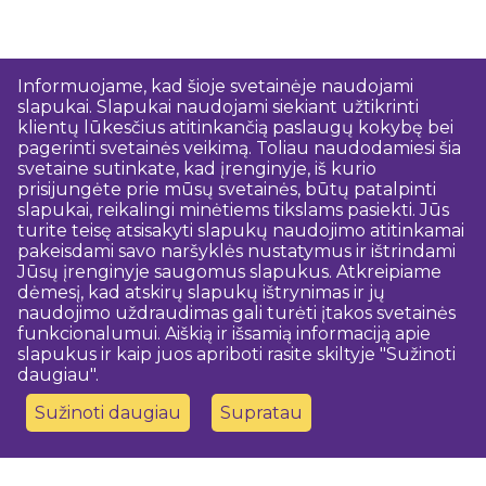
Informuojame, kad šioje svetainėje naudojami
slapukai. Slapukai naudojami siekiant užtikrinti
klientų lūkesčius atitinkančią paslaugų kokybę bei
pagerinti svetainės veikimą. Toliau naudodamiesi šia
svetaine sutinkate, kad įrenginyje, iš kurio
prisijungėte prie mūsų svetainės, būtų patalpinti
slapukai, reikalingi minėtiems tikslams pasiekti. Jūs
turite teisę atsisakyti slapukų naudojimo atitinkamai
pakeisdami savo naršyklės nustatymus ir ištrindami
Jūsų įrenginyje saugomus slapukus. Atkreipiame
dėmesį, kad atskirų slapukų ištrynimas ir jų
naudojimo uždraudimas gali turėti įtakos svetainės
funkcionalumui. Aiškią ir išsamią informaciją apie
slapukus ir kaip juos apriboti rasite skiltyje "Sužinoti
daugiau".
Sužinoti daugiau
Supratau