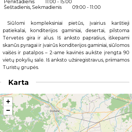
Penktadienis
11:00 - 15:00
Šeštadienis, Sekmadienis
09:00 - 11:00
Siūlomi kompleksiniai pietūs, įvairius karštieji
patiekalai, konditerijos gaminiai, desertai, pilstoma
Tėrvetės gira ir alus. Iš anksto paprašius, iškepami
skanūs pyragai ir įvairūs konditerijos gaminiai, siūlomos
vaišės ir patalpos – 2-ame kavinės aukšte įrengta 90
vietų pokylių salė. Iš anksto užsiregistravus, priimamos
Turistų grupės.
Karta
+
−