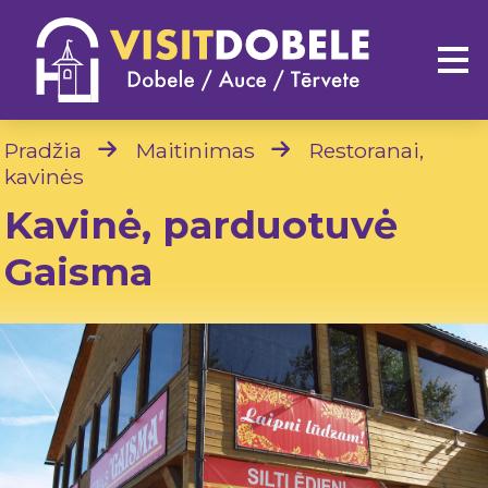
Pradžia
Maitinimas
Restoranai,
kavinės
Kavinė, parduotuvė
Gaisma