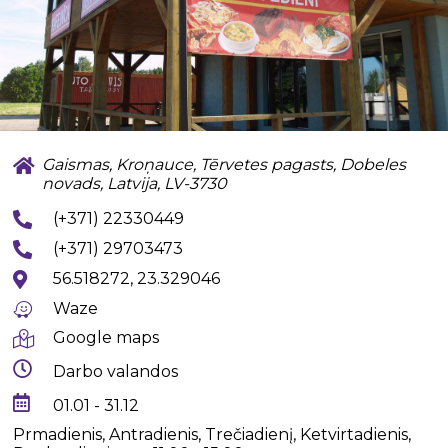
Gaismas, Kroņauce, Tērvetes pagasts, Dobeles
novads, Latvija, LV-3730
(+371) 22330449
(+371) 29703473
56.518272, 23.329046
Waze
Google maps
Darbo valandos
01.01 - 31.12
Prmadienis, Antradienis, Trečiadienį, Ketvirtadienis,