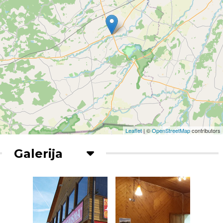
Leaflet
| ©
OpenStreetMap
contributors
Galerija