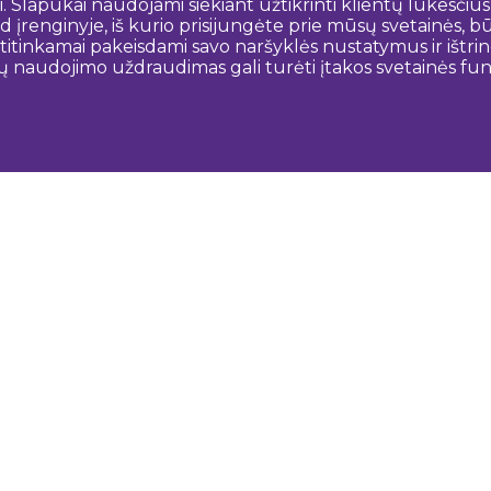
 Slapukai naudojami siekiant užtikrinti klientų lūkesčius
 įrenginyje, iš kurio prisijungėte prie mūsų svetainės, bū
o atitinkamai pakeisdami savo naršyklės nustatymus ir išt
ų naudojimo uždraudimas gali turėti įtakos svetainės funk
Susisiekite su mumis
N
Dobeles novada TIC
turisms@dobele.lv
(+371) 28675118
Dobeles Amatu māja, Baznīcas iela 8, Dobele
Auces TIP
evija.slaudere@dobele.lv
(+371) 27823375