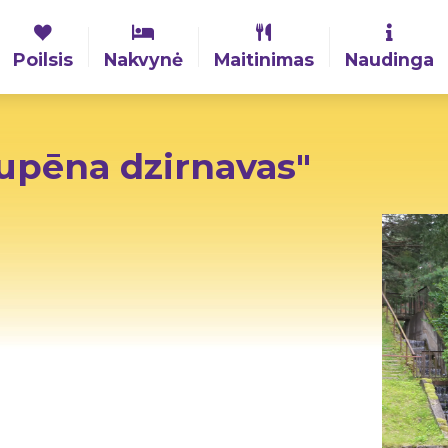
Poilsis
Nakvynė
Maitinimas
Naudinga
upēna dzirnavas"