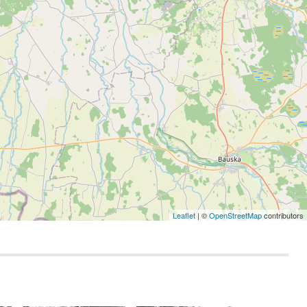
Leaflet
| ©
OpenStreetMap
contributors