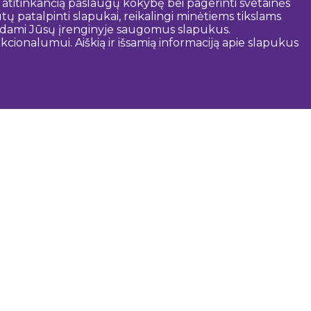
 atitinkančią paslaugų kokybę bei pagerinti svetainės
tų patalpinti slapukai, reikalingi minėtiems tikslams
rindami Jūsų įrenginyje saugomus slapukus.
cionalumui. Aiškią ir išsamią informaciją apie slapukus
audinga informacija
Dobelės savivaldybė
Turizmas Žiemgaloje
Turizmas Latvijoje
Turizmo informacijos centrai
Gido paslaugos
Žemėlapiai ir brošiūros
Maršrutai
Audio vadovas