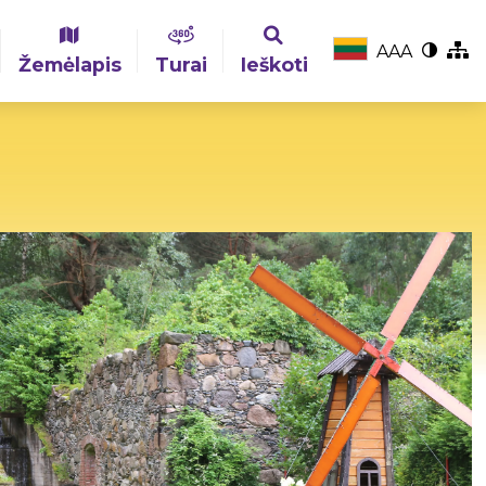
A
A
A
Žemėlapis
Turai
Ieškoti