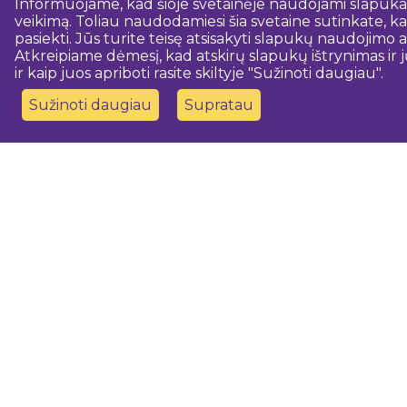
Informuojame, kad šioje svetainėje naudojami slapukai.
veikimą. Toliau naudodamiesi šia svetaine sutinkate, kad
pasiekti. Jūs turite teisę atsisakyti slapukų naudojim
Atkreipiame dėmesį, kad atskirų slapukų ištrynimas ir j
ir kaip juos apriboti rasite skiltyje "Sužinoti daugiau".
Sužinoti daugiau
Supratau