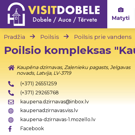
Matyti
Pradžia
Poilsis
Poilsis prie vandens
Poilsio kompleksas "Ka
Kaupēna dzirnavas, Zaļenieku pagasts, Jelgavas
novads, Latvija, LV-3719
(+371) 26551259
(+371) 29265768
kaupena.dzirnavas@inbox.lv
kaupenadzirnavas.viss.lv
kaupena-dzirnavas-1.mozello.lv
Facebook