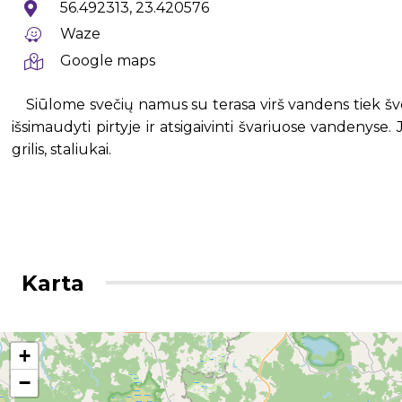
56.492313, 23.420576
Waze
Google maps
Siūlome svečių namus su terasa virš vandens tiek šven
išsimaudyti pirtyje ir atsigaivinti švariuose vandenyse
grilis, staliukai.
Karta
+
−