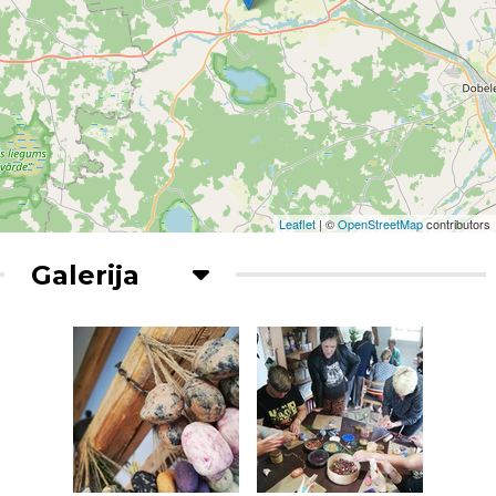
Leaflet
| ©
OpenStreetMap
contributors
Galerija