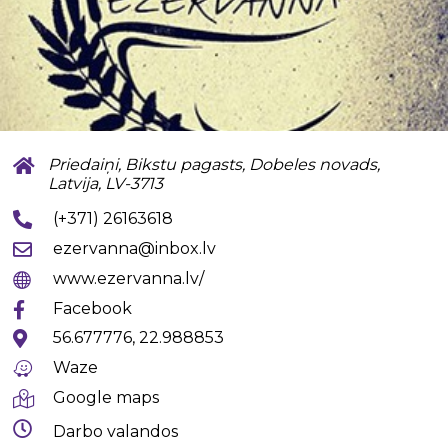
Priedaiņi, Bikstu pagasts, Dobeles novads,
Latvija, LV-3713
(+371) 26163618
ezervanna@inbox.lv
www.ezervanna.lv/
Facebook
56.677776, 22.988853
Waze
Google maps
Darbo valandos