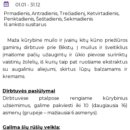
01.01 - 31.12
Prmadienis, Antradienis, Trečiadienį, Ketvirtadienis,
Penktadienis, Šeštadienis, Sekmadienis
Iš anksto susitarus
Maža kūrybinė muilo ir įvairių kitų kūno priežiūros
gaminių dirbtuvė prie Bikstų. Į muilus ir šveitiklius
įmaišome pačių užaugintų ir ūkio pievose surinktų
vaistinių žolelių, iš kurių taip pat ruošiame ekstraktus
su augaliniu aliejumi, skirtus lūpų balzamams ir
kremams.
Dirbtuvės pasiūlymai
Dirbtuvėse ptalpose rengiame kūrybinius
užsiėmimus, galime pakviesti iki 10 (daugiausia 16)
asmenų (grupėje – mažiausiai 6 asmenys).
Galima šių rūšių veikla: