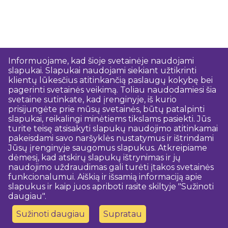
Informuojame, kad šioje svetainėje naudojami
slapukai. Slapukai naudojami siekiant užtikrinti
klientų lūkesčius atitinkančią paslaugų kokybę bei
pagerinti svetainės veikimą. Toliau naudodamiesi šia
svetaine sutinkate, kad įrenginyje, iš kurio
prisijungėte prie mūsų svetainės, būtų patalpinti
slapukai, reikalingi minėtiems tikslams pasiekti. Jūs
turite teisę atsisakyti slapukų naudojimo atitinkamai
pakeisdami savo naršyklės nustatymus ir ištrindami
Jūsų įrenginyje saugomus slapukus. Atkreipiame
dėmesį, kad atskirų slapukų ištrynimas ir jų
naudojimo uždraudimas gali turėti įtakos svetainės
funkcionalumui. Aiškią ir išsamią informaciją apie
slapukus ir kaip juos apriboti rasite skiltyje "Sužinoti
daugiau".
Sužinoti daugiau
Supratau