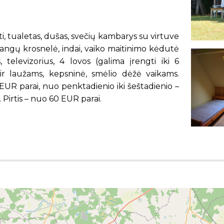
, tualetas, dušas, svečių kambarys su virtuve
robangų krosnelė, indai, vaiko maitinimo kėdutė
, televizorius, 4 lovos (galima įrengti iki 6
 ir laužams, kepsninė, smėlio dėžė vaikams.
EUR parai, nuo penktadienio iki šeštadienio –
. Pirtis – nuo 60 EUR parai.