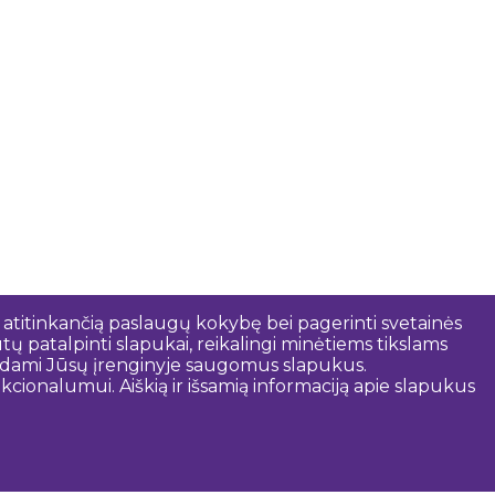
 atitinkančią paslaugų kokybę bei pagerinti svetainės
tų patalpinti slapukai, reikalingi minėtiems tikslams
rindami Jūsų įrenginyje saugomus slapukus.
cionalumui. Aiškią ir išsamią informaciją apie slapukus