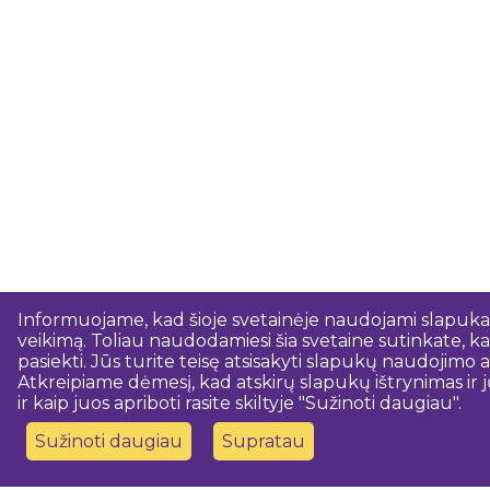
Informuojame, kad šioje svetainėje naudojami slapukai.
veikimą. Toliau naudodamiesi šia svetaine sutinkate, kad
pasiekti. Jūs turite teisę atsisakyti slapukų naudojim
Atkreipiame dėmesį, kad atskirų slapukų ištrynimas ir j
ir kaip juos apriboti rasite skiltyje "Sužinoti daugiau".
Sužinoti daugiau
Supratau