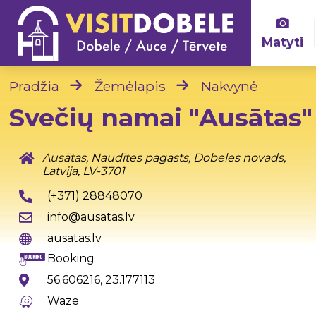
Matyti
Pradžia
Žemėlapis
Nakvynė
Svečių namai "Ausātas"
Ausātas, Naudītes pagasts, Dobeles novads,
Latvija, LV-3701
(+371) 28848070
info@ausatas.lv
ausatas.lv
Booking
56.606216, 23.177113
Waze