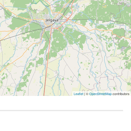
Leaflet
| ©
OpenStreetMap
contributors