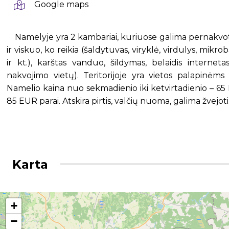
Google maps
Namelyje yra 2 kambariai, kuriuose galima pernakvoti
ir viskuo, ko reikia (šaldytuvas, viryklė, virdulys, mik
ir kt.), karštas vanduo, šildymas, belaidis internetas
nakvojimo vietų). Teritorijoje yra vietos palapinėms
Namelio kaina nuo sekmadienio iki ketvirtadienio – 65 
85 EUR parai. Atskira pirtis, valčių nuoma, galima žvejoti
Karta
+
−