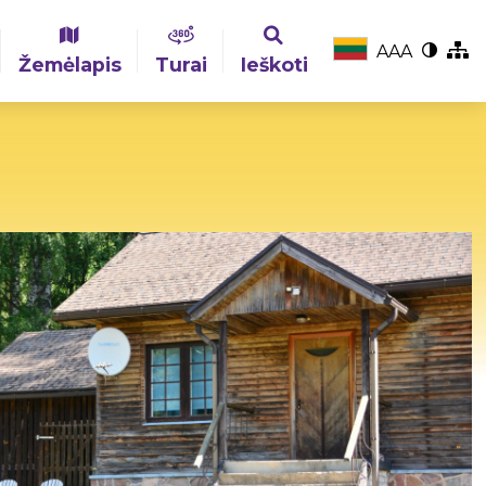
A
A
A
Žemėlapis
Turai
Ieškoti