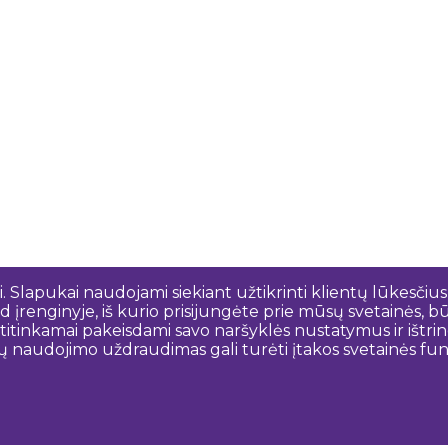
 Slapukai naudojami siekiant užtikrinti klientų lūkesčius
 įrenginyje, iš kurio prisijungėte prie mūsų svetainės, bū
o atitinkamai pakeisdami savo naršyklės nustatymus ir išt
ų naudojimo uždraudimas gali turėti įtakos svetainės funk