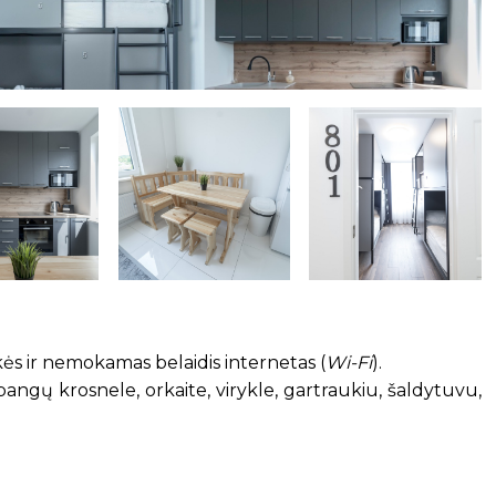
ės ir nemokamas belaidis internetas (
Wi-Fi
).
bangų krosnele, orkaite, virykle, gartraukiu, šaldytuvu,