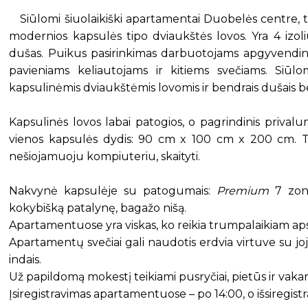
Siūlomi šiuolaikiški apartamentai Duobelės centre, 
modernios kapsulės tipo dviaukštės lovos. Yra 4 izoliu
dušas. Puikus pasirinkimas darbuotojams apgyvendint
pavieniams keliautojams ir kitiems svečiams. Siūl
kapsulinėmis dviaukštėmis lovomis ir bendrais dušais be
Kapsulinės lovos labai patogios, o pagrindinis prival
vienos kapsulės dydis: 90 cm x 100 cm x 200 cm. To
nešiojamuoju kompiuteriu, skaityti.
Nakvynė kapsulėje su patogumais:
Premium
7 zon
kokybišką patalynę, bagažo nišą.
Apartamentuose yra viskas, ko reikia trumpalaikiam aps
Apartamentų svečiai gali naudotis erdvia virtuve su joj
indais.
Už papildomą mokestį teikiami pusryčiai, pietūs ir vak
Įsiregistravimas apartamentuose – po 14:00, o išsiregistra