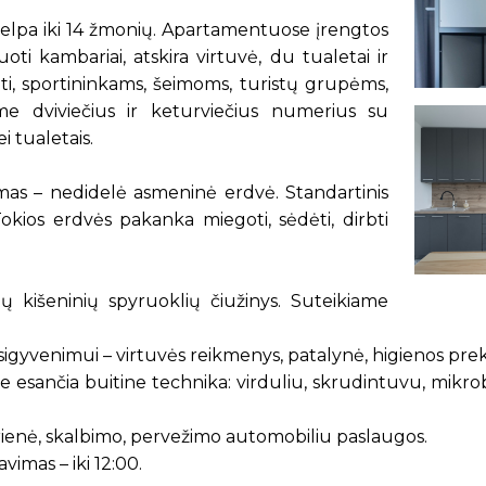
telpa iki 14 žmonių. Apartamentuose įrengtos
oti kambariai, atskira virtuvė, du tualetai ir
i, sportininkams, šeimoms, turistų grupėms,
ome dviviečius ir keturviečius numerius su
i tualetais.
umas – nedidelė asmeninė erdvė. Standartinis
kios erdvės pakanka miegoti, sėdėti, dirbti
ų kišeninių spyruoklių čiužinys. Suteikiame
igyvenimui – virtuvės reikmenys, patalynė, higienos prek
e esančia buitine technika: virduliu, skrudintuvu, mikro
arienė, skalbimo, pervežimo automobiliu paslaugos.
vimas – iki 12:00.