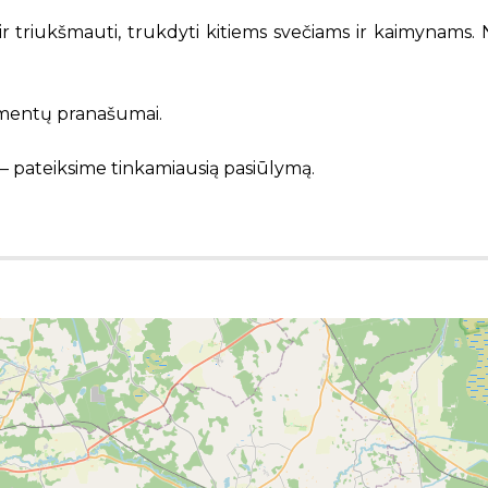
triukšmauti, trukdyti kitiems svečiams ir kaimynams. Ne
tamentų pranašumai.
– pateiksime tinkamiausią pasiūlymą.