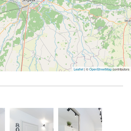
Leaflet
| ©
OpenStreetMap
contributors