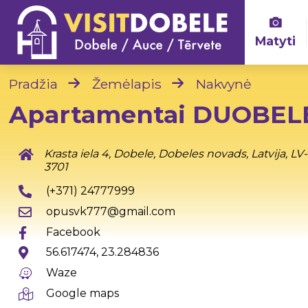
Matyti
Pradžia
Žemėlapis
Nakvynė
Apartamentai DUOBEL
Krasta iela 4, Dobele, Dobeles novads, Latvija, LV-
3701
(+371) 24777999
opusvk777@gmail.com
Facebook
56.617474, 23.284836
Waze
Google maps