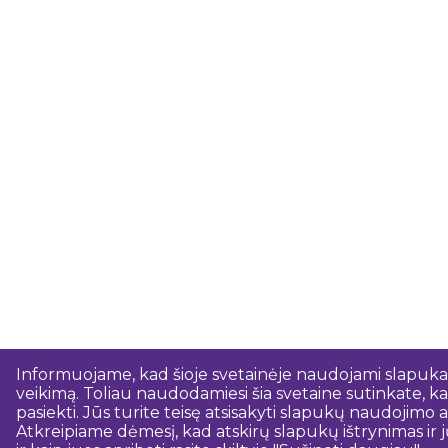
Informuojame, kad šioje svetainėje naudojami slapukai.
veikimą. Toliau naudodamiesi šia svetaine sutinkate, kad
pasiekti. Jūs turite teisę atsisakyti slapukų naudojim
Atkreipiame dėmesį, kad atskirų slapukų ištrynimas ir j