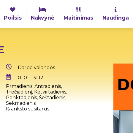
Poilsis
Nakvynė
Maitinimas
Naudinga
E
Darbo valandos
01.01 - 31.12
Prmadienis, Antradienis,
Trečiadienį, Ketvirtadienis,
Penktadienis, Šeštadienis,
Sekmadienis
Iš anksto susitarus