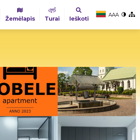
A
A
A
Žemėlapis
Turai
Ieškoti