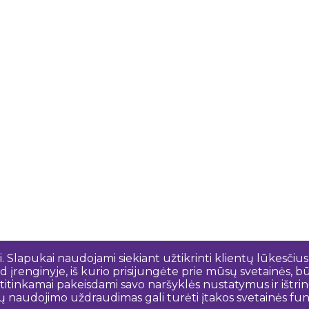
 Slapukai naudojami siekiant užtikrinti klientų lūkesčius
 įrenginyje, iš kurio prisijungėte prie mūsų svetainės, bū
o atitinkamai pakeisdami savo naršyklės nustatymus ir išt
ų naudojimo uždraudimas gali turėti įtakos svetainės funk