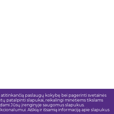
 atitinkančią paslaugų kokybę bei pagerinti svetainės
tų patalpinti slapukai, reikalingi minėtiems tikslams
rindami Jūsų įrenginyje saugomus slapukus.
cionalumui. Aiškią ir išsamią informaciją apie slapukus