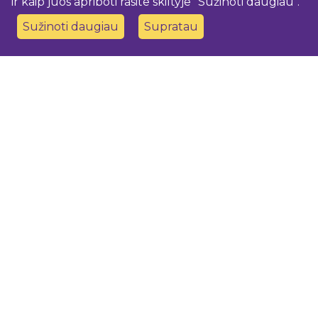
ir kaip juos apriboti rasite skiltyje "Sužinoti daugiau".
Sužinoti daugiau
Supratau