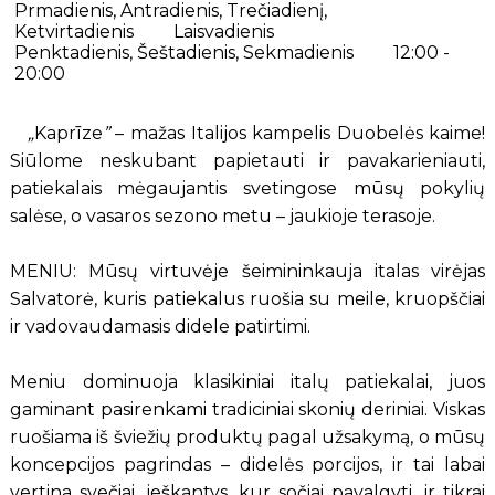
Prmadienis, Antradienis, Trečiadienį,
Ketvirtadienis
Laisvadienis
Penktadienis, Šeštadienis, Sekmadienis
12:00 -
20:00
„
Kaprīze
”
– mažas Italijos kampelis Duobelės kaime!
Siūlome neskubant papietauti ir pavakarieniauti,
patiekalais mėgaujantis svetingose mūsų pokylių
salėse, o vasaros sezono metu – jaukioje terasoje.
MENIU: Mūsų virtuvėje šeimininkauja italas virėjas
Salvatorė, kuris patiekalus ruošia su meile, kruopščiai
ir vadovaudamasis didele patirtimi.
Meniu dominuoja klasikiniai italų patiekalai, juos
gaminant pasirenkami tradiciniai skonių deriniai. Viskas
ruošiama iš šviežių produktų pagal užsakymą, o mūsų
koncepcijos pagrindas – didelės porcijos, ir tai labai
vertina svečiai, ieškantys, kur sočiai pavalgyti, ir tikrai