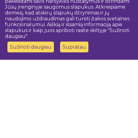
pakeisdami savo naršyklės nustatymus ir ištrindami
Jūsų įrenginyje saugomus slapukus. Atkreipiame
dėmesį, kad atskirų slapukų ištrynimas ir jų
naudojimo uždraudimas gali turėti įtakos svetainės
funkcionalumui. Aiškią ir išsamią informaciją apie
slapukus ir kaip juos apriboti rasite skiltyje "Sužinoti
daugiau".
Sužinoti daugiau
Supratau
Susisiekite su mumis
Dobeles novada TIC
turisms@dobele.lv
(+371) 28675118