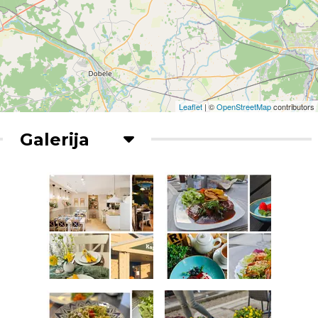
Leaflet
| ©
OpenStreetMap
contributors
Galerija