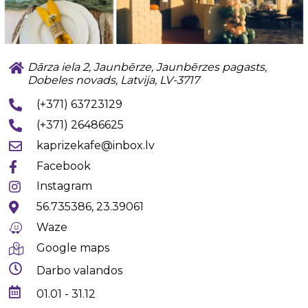
Dārza iela 2, Jaunbērze, Jaunbērzes pagasts,
Dobeles novads, Latvija, LV-3717
(+371) 63723129
(+371) 26486625
kaprizekafe@inbox.lv
Facebook
Instagram
56.735386, 23.39061
Waze
Google maps
Darbo valandos
01.01 - 31.12