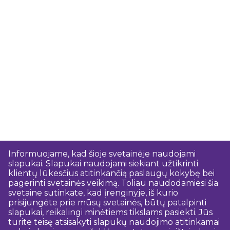
Informuojame, kad šioje svetainėje naudojami
slapukai. Slapukai naudojami siekiant užtikrinti
klientų lūkesčius atitinkančią paslaugų kokybę bei
pagerinti svetainės veikimą. Toliau naudodamiesi šia
svetaine sutinkate, kad įrenginyje, iš kurio
prisijungėte prie mūsų svetainės, būtų patalpinti
slapukai, reikalingi minėtiems tikslams pasiekti. Jūs
turite teisę atsisakyti slapukų naudojimo atitinkamai