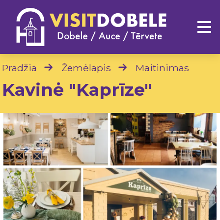
Pradžia
Žemėlapis
Maitinimas
Kavinė "Kaprīze"