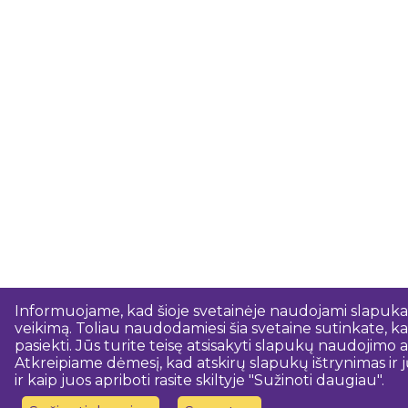
Informuojame, kad šioje svetainėje naudojami slapukai.
veikimą. Toliau naudodamiesi šia svetaine sutinkate, kad
pasiekti. Jūs turite teisę atsisakyti slapukų naudojim
Atkreipiame dėmesį, kad atskirų slapukų ištrynimas ir j
ir kaip juos apriboti rasite skiltyje "Sužinoti daugiau".