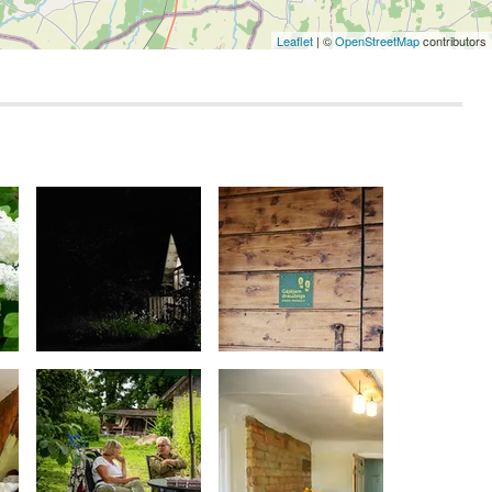
Leaflet
| ©
OpenStreetMap
contributors