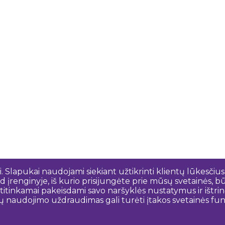
 Slapukai naudojami siekiant užtikrinti klientų lūkesčius
 įrenginyje, iš kurio prisijungėte prie mūsų svetainės, bū
o atitinkamai pakeisdami savo naršyklės nustatymus ir išt
ų naudojimo uždraudimas gali turėti įtakos svetainės funk