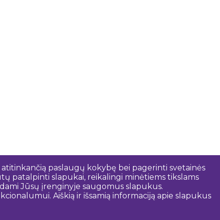
 atitinkančią paslaugų kokybę bei pagerinti svetainės
tų patalpinti slapukai, reikalingi minėtiems tikslams
rindami Jūsų įrenginyje saugomus slapukus.
cionalumui. Aiškią ir išsamią informaciją apie slapukus