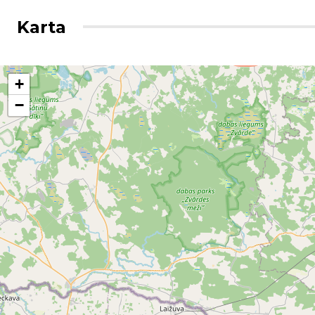
Karta
+
−