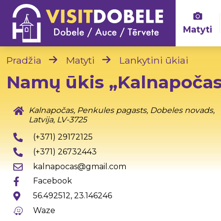
Matyti
Pradžia
Matyti
Lankytini ūkiai
Namų ūkis „Kalnapočas
Kalnapočas, Penkules pagasts, Dobeles novads,
Latvija, LV-3725
(+371) 29172125
(+371) 26732443
kalnapocas@gmail.com
Facebook
56.492512, 23.146246
Waze