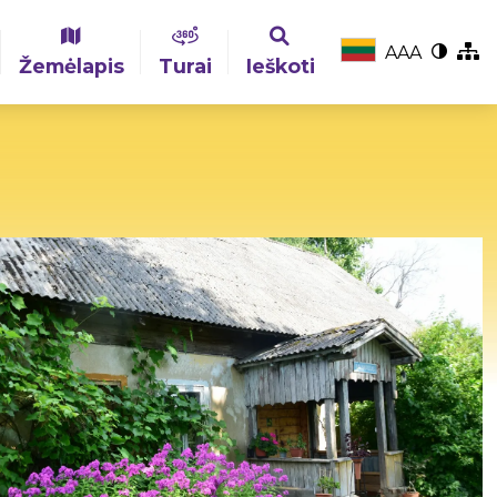
A
A
A
Žemėlapis
Turai
Ieškoti