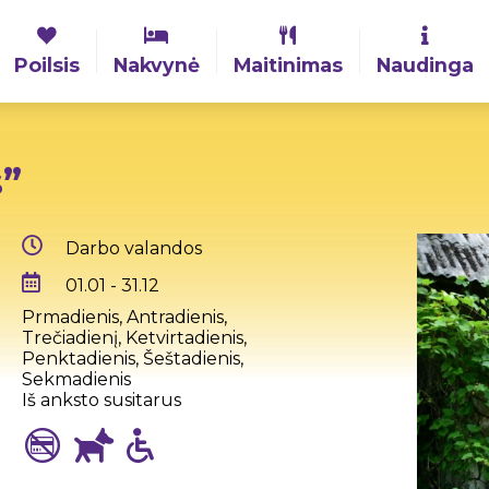
Poilsis
Nakvynė
Maitinimas
Naudinga
”
Darbo valandos
01.01 - 31.12
Prmadienis, Antradienis,
Trečiadienį, Ketvirtadienis,
Penktadienis, Šeštadienis,
Sekmadienis
Iš anksto susitarus