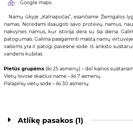
Google maps
Namų ūkyje „Kalnapočas”, esančiame Žiemgalos l
namas. Norėdami išsaugoti savo protėvių namus, nauj
nakvynės namus, kur istorija dera su šia diena. Galima
patogumais. Galima pasigaminti maistą namų virtuvėje 
vaišėms yra ir patogi pavėsinė sode. Iš anksto susitar
vandens kubilas.
Pietūs grupėms
(iki 25 asmenų) – dėl kainos susitaria
Vietų lovose skaičius name – iki 7 asmenų.
Palapinių vietų sode – iki 30 asmenų.
Atlikę pasakos (1)