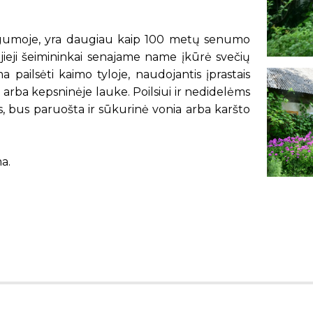
ygumoje, yra daugiau kaip 100 metų senumo
ieji šeimininkai senajame name įkūrė svečių
 pailsėti kaimo tyloje, naudojantis įprastais
arba kepsninėje lauke. Poilsiui ir nedidelėms
us, bus paruošta ir sūkurinė vonia arba karšto
ma.