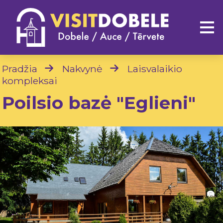
Pradžia
Nakvynė
Laisvalaikio
kompleksai
Poilsio bazė "Eglieni"