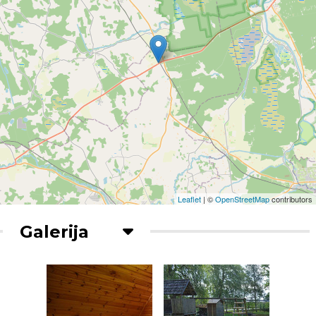
Leaflet
| ©
OpenStreetMap
contributors
Galerija