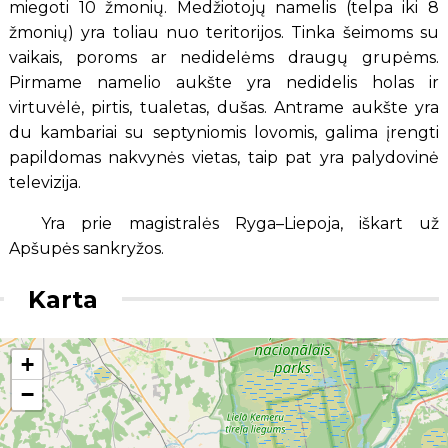
miegoti 10 žmonių. Medžiotojų namelis (telpa iki 8
žmonių) yra toliau nuo teritorijos. Tinka šeimoms su
vaikais, poroms ar nedidelėms draugų grupėms.
Pirmame namelio aukšte yra nedidelis holas ir
virtuvėlė, pirtis, tualetas, dušas. Antrame aukšte yra
du kambariai su septyniomis lovomis, galima įrengti
papildomas nakvynės vietas, taip pat yra palydovinė
televizija.
Yra prie magistralės Ryga–Liepoja, iškart už
Apšupės sankryžos.
Karta
+
−