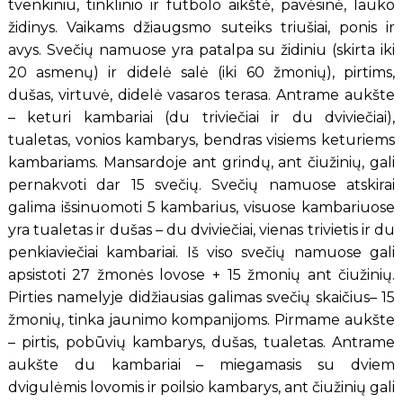
tvenkiniu, tinklinio ir futbolo aikštė, pavėsinė, lauko
židinys. Vaikams džiaugsmo suteiks triušiai, ponis ir
avys. Svečių namuose yra patalpa su židiniu (skirta iki
20 asmenų) ir didelė salė (iki 60 žmonių), pirtims,
dušas, virtuvė, didelė vasaros terasa. Antrame aukšte
– keturi kambariai (du triviečiai ir du dviviečiai),
tualetas, vonios kambarys, bendras visiems keturiems
kambariams. Mansardoje ant grindų, ant čiužinių, gali
pernakvoti dar 15 svečių. Svečių namuose atskirai
galima išsinuomoti 5 kambarius, visuose kambariuose
yra tualetas ir dušas – du dviviečiai, vienas trivietis ir du
penkiaviečiai kambariai. Iš viso svečių namuose gali
apsistoti 27 žmonės lovose + 15 žmonių ant čiužinių.
Pirties namelyje didžiausias galimas svečių skaičius– 15
žmonių, tinka jaunimo kompanijoms. Pirmame aukšte
– pirtis, pobūvių kambarys, dušas, tualetas. Antrame
aukšte du kambariai – miegamasis su dviem
dvigulėmis lovomis ir poilsio kambarys, ant čiužinių gali