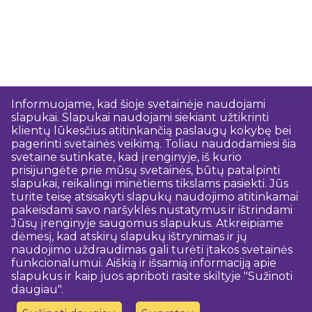
Informuojame, kad šioje svetainėje naudojami
slapukai. Slapukai naudojami siekiant užtikrinti
klientų lūkesčius atitinkančią paslaugų kokybę bei
pagerinti svetainės veikimą. Toliau naudodamiesi šia
svetaine sutinkate, kad įrenginyje, iš kurio
prisijungėte prie mūsų svetainės, būtų patalpinti
slapukai, reikalingi minėtiems tikslams pasiekti. Jūs
turite teisę atsisakyti slapukų naudojimo atitinkamai
pakeisdami savo naršyklės nustatymus ir ištrindami
Jūsų įrenginyje saugomus slapukus. Atkreipiame
dėmesį, kad atskirų slapukų ištrynimas ir jų
naudojimo uždraudimas gali turėti įtakos svetainės
funkcionalumui. Aiškią ir išsamią informaciją apie
slapukus ir kaip juos apriboti rasite skiltyje "Sužinoti
daugiau".