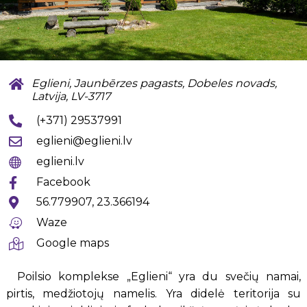
Eglieni, Jaunbērzes pagasts, Dobeles novads,
Latvija, LV-3717
(+371) 29537991
eglieni@eglieni.lv
eglieni.lv
Facebook
56.779907, 23.366194
Waze
Google maps
Poilsio komplekse „Eglieni“ yra du svečių namai,
pirtis, medžiotojų namelis. Yra didelė teritorija su