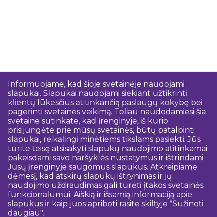
Informuojame, kad šioje svetainėje naudojami
slapukai. Slapukai naudojami siekiant užtikrinti
klientų lūkesčius atitinkančią paslaugų kokybę bei
pagerinti svetainės veikimą. Toliau naudodamiesi šia
svetaine sutinkate, kad įrenginyje, iš kurio
prisijungėte prie mūsų svetainės, būtų patalpinti
slapukai, reikalingi minėtiems tikslams pasiekti. Jūs
turite teisę atsisakyti slapukų naudojimo atitinkamai
pakeisdami savo naršyklės nustatymus ir ištrindami
Jūsų įrenginyje saugomus slapukus. Atkreipiame
dėmesį, kad atskirų slapukų ištrynimas ir jų
naudojimo uždraudimas gali turėti įtakos svetainės
funkcionalumui. Aiškią ir išsamią informaciją apie
slapukus ir kaip juos apriboti rasite skiltyje "Sužinoti
daugiau".