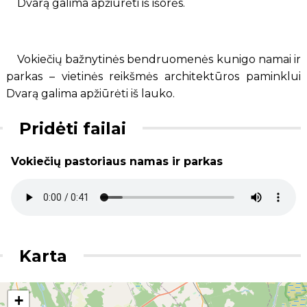
Dvarą galima apžiūrėti iš išorės.
Vokiečių bažnytinės bendruomenės kunigo namai ir
parkas – vietinės reikšmės architektūros paminklui
Dvarą galima apžiūrėti iš lauko.
Pridėti failai
Vokiečių pastoriaus namas ir parkas
Karta
+