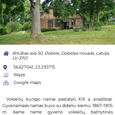
Brīvības iela 50, Dobele, Dobeles novads, Latvija,
LV-3701
56.627041, 23.293715
Waze
Google maps
Vokiečių kunigo namai pastatyti XIX a. pradžioje.
Gyvenamasis namas buvo su dideliu kiemu. 1867–1905
m. šiame name gyveno vokiečių bažnytinės