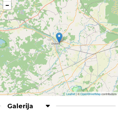
−
Leaflet
| ©
OpenStreetMap
contributors
Galerija