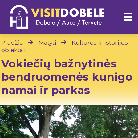
Pradžia
Matyti
Kultūros ir istorijos
objektai
Vokiečių bažnytinės
bendruomenės kunigo
namai ir parkas