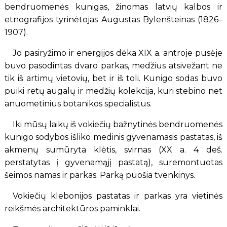
bendruomenės kunigas, žinomas latvių kalbos ir
etnografijos tyrinėtojas Augustas Bylenšteinas (1826–
1907).
Jo pasiryžimo ir energijos dėka XIX a. antroje pusėje
buvo pasodintas dvaro parkas, medžius atsivežant ne
tik iš artimų vietovių, bet ir iš toli. Kunigo sodas buvo
puiki retų augalų ir medžių kolekcija, kuri stebino net
anuometinius botanikos specialistus.
Iki mūsų laikų iš vokiečių bažnytinės bendruomenės
kunigo sodybos išliko medinis gyvenamasis pastatas, iš
akmenų sumūryta klėtis, svirnas (XX a. 4 deš.
perstatytas į gyvenamąjį pastatą), suremontuotas
šeimos namas ir parkas. Parką puošia tvenkinys.
Vokiečių klebonijos pastatas ir parkas yra vietinės
reikšmės architektūros paminklai.