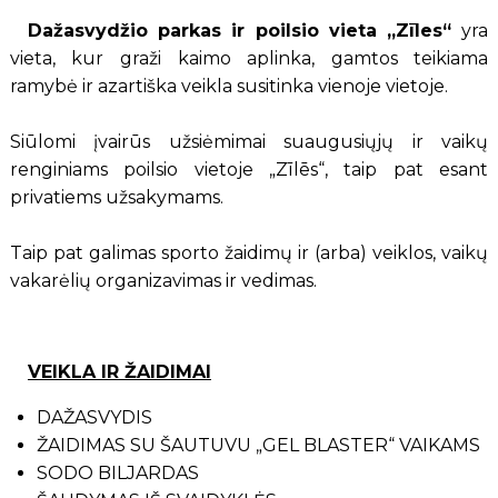
Dažasvydžio parkas ir poilsio vieta
„Zīles“
yra
vieta, kur graži kaimo aplinka, gamtos teikiama
ramybė ir azartiška veikla susitinka vienoje vietoje.
Siūlomi įvairūs užsiėmimai suaugusiųjų ir vaikų
renginiams poilsio vietoje „Zīlēs“, taip pat esant
privatiems užsakymams.
Taip pat galimas sporto žaidimų ir (arba) veiklos, vaikų
vakarėlių organizavimas ir vedimas.
VEIKLA IR ŽAIDIMAI
DAŽASVYDIS
ŽAIDIMAS SU ŠAUTUVU „GEL BLASTER“ VAIKAMS
SODO BILJARDAS