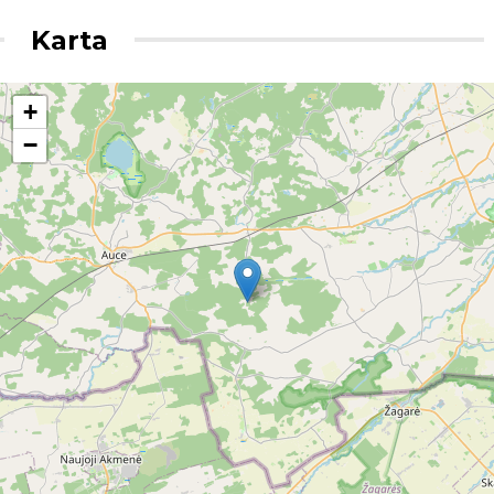
Karta
+
−