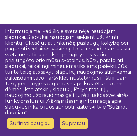
Informuojame, kad šioje svetainėje naudojami
slapukai. Slapukai naudojami siekiant užtikrinti
klientų lūkesčius atitinkančią paslaugų kokybę bei
pagerinti svetainės veikimą. Toliau naudodamiesi šia
svetaine sutinkate, kad įrenginyje, iš kurio
prisijungėte prie mūsų svetainės, būtų patalpinti
slapukai, reikalingi minėtiems tikslams pasiekti. Jūs
turite teisę atsisakyti slapukų naudojimo atitinkamai
pakeisdami savo naršyklės nustatymus ir ištrindami
Jūsų įrenginyje saugomus slapukus. Atkreipiame
dėmesį, kad atskirų slapukų ištrynimas ir jų
naudojimo uždraudimas gali turėti įtakos svetainės
funkcionalumui. Aiškią ir išsamią informaciją apie
slapukus ir kaip juos apriboti rasite skiltyje "Sužinoti
daugiau".
Sužinoti daugiau
Supratau