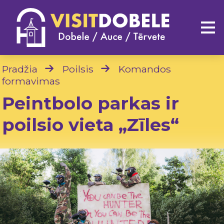
Pradžia
Poilsis
Komandos
formavimas
Peintbolo parkas ir
poilsio vieta „Zīles“