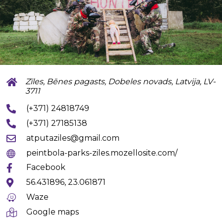
Zīles, Bēnes pagasts, Dobeles novads, Latvija, LV-
3711
(+371) 24818749
(+371) 27185138
atputaziles@gmail.com
peintbola-parks-ziles.mozellosite.com/
Facebook
56.431896, 23.061871
Waze
Google maps