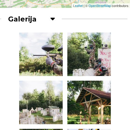
Leaflet
| ©
OpenStreetMap
contributors
Galerija