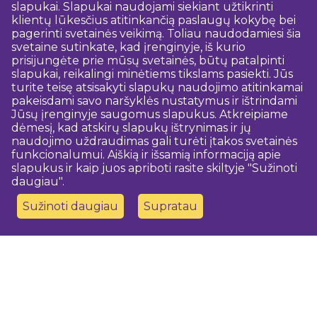
slapukai. Slapukai naudojami siekiant užtikrinti
klientų lūkesčius atitinkančią paslaugų kokybę bei
pagerinti svetainės veikimą. Toliau naudodamiesi šia
svetaine sutinkate, kad įrenginyje, iš kurio
prisijungėte prie mūsų svetainės, būtų patalpinti
slapukai, reikalingi minėtiems tikslams pasiekti. Jūs
turite teisę atsisakyti slapukų naudojimo atitinkamai
pakeisdami savo naršyklės nustatymus ir ištrindami
Jūsų įrenginyje saugomus slapukus. Atkreipiame
dėmesį, kad atskirų slapukų ištrynimas ir jų
naudojimo uždraudimas gali turėti įtakos svetainės
funkcionalumui. Aiškią ir išsamią informaciją apie
slapukus ir kaip juos apriboti rasite skiltyje "Sužinoti
daugiau".
Sužinoti daugiau
Supratau