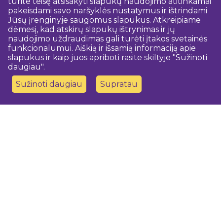
turite teisę atsisakyti slapukų naudojimo atitinkamai
pakeisdami savo naršyklės nustatymus ir ištrindami
Jūsų įrenginyje saugomus slapukus. Atkreipiame
dėmesį, kad atskirų slapukų ištrynimas ir jų
naudojimo uždraudimas gali turėti įtakos svetainės
funkcionalumui. Aiškią ir išsamią informaciją apie
slapukus ir kaip juos apriboti rasite skiltyje "Sužinoti
daugiau".
Sužinoti daugiau
Supratau
Susisiekite su mumis
Dobeles novada TIC
turisms@dobele.lv