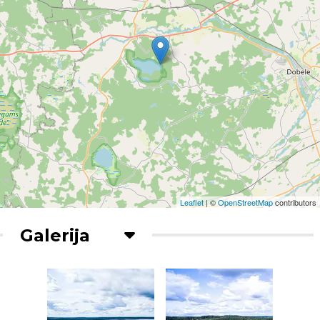
Leaflet
| ©
OpenStreetMap
contributors
Galerija