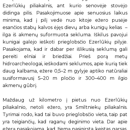
Ezerlūkių piliakalnis, ant kurio senovėje stovėjo
didinga pilis. Pasakojimuose apie senuosius laikus
minima, kad į pilį vedė nuo kitoje ežero pusėje
esančios stabų kalvos ėjęs dievų arba kunigų kelias –
ilga iš akmenų suformuota sekluma. Iškilus pavojui
kunigai galėjo ieškoti prieglobsčio Ezerlūkių pilyje.
Pasakojama, kad ir dabar per išlikusią seklumą gali
pereiti elniai ir briedžiai. Prieš porą metų
hidroarcheologai, ieškodami seklumos, apie kurią tiek
daug kalbama, ežere 0,5–2 m gylyje aptiko natūraliai
susiformavusį 5–20 m pločio ir 300–400 m ilgio
akmenų gūbrį.
Maždaug už kilometro į pietus nuo Ezerlūkių
piliakalnio, netoli ežero, yra Smiltniekų piliakalnis.
Tyrimai rodo, kad tai buvo prieglobsčio vieta, taip pat
yra teigiančių, kad raganų deginimo vieta. Dar apie
ežerą pasakojama, kad žiemą pasigirsta keistas garsas,