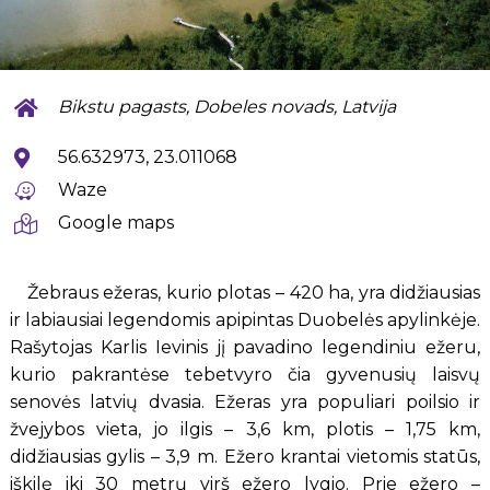
Bikstu pagasts, Dobeles novads, Latvija
56.632973, 23.011068
Waze
Google maps
Žebraus ežeras, kurio plotas – 420 ha, yra didžiausias
ir labiausiai legendomis apipintas Duobelės apylinkėje.
Rašytojas Karlis Ievinis jį pavadino legendiniu ežeru,
kurio pakrantėse tebetvyro čia gyvenusių laisvų
senovės latvių dvasia. Ežeras yra populiari poilsio ir
žvejybos vieta, jo ilgis – 3,6 km, plotis – 1,75 km,
didžiausias gylis – 3,9 m. Ežero krantai vietomis statūs,
iškilę iki 30 metrų virš ežero lygio. Prie ežero –