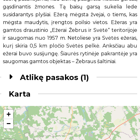
gąsdinantis žmones. Tą baisų garsą sukelia lede
susidarantys plyšiai. Ežerą mėgsta žvejai, o tiems, kas
mėgsta maudytis, įrengtos poilsio vietos. Ežeras yra
gamtos draustinio „Ežerai Žebrus ir Svėtė“ teritorijoje
ir saugomas nuo 1957 m. Netoliese yra Svėtės ežeras,
kurį skiria 0,5 km pločio Svėtės pelkė. Anksčiau abu
ežerai buvo susijungę. Šiaurės rytinėje pakrantėje yra
saugomas gamtos objektas – Žebraus šaltiniai.
Atlikę pasakos (1)
Karta
+
−