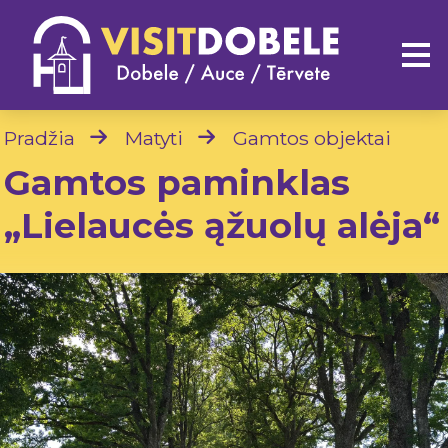
Pradžia
Matyti
Gamtos objektai
Gamtos paminklas
„Lielaucės ąžuolų alėja“