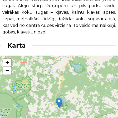
sugas. Aleju starp Dūņupēm un pils parku veido
vairākas koku sugas – kļavas, kalnu kļavas, apses,
liepas, melnalkšņi. Līdzīgi, dažādas koku sugas ir alejā,
kas ved no centra Auces virzienā. To veido melnalkšņi,
gobas, kļavas un ozoli.
Karta
+
−