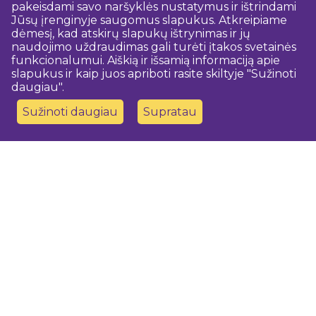
pakeisdami savo naršyklės nustatymus ir ištrindami
Jūsų įrenginyje saugomus slapukus. Atkreipiame
dėmesį, kad atskirų slapukų ištrynimas ir jų
naudojimo uždraudimas gali turėti įtakos svetainės
funkcionalumui. Aiškią ir išsamią informaciją apie
slapukus ir kaip juos apriboti rasite skiltyje "Sužinoti
daugiau".
Sužinoti daugiau
Supratau
Susisiekite su mumis
Dobeles novada TIC
turisms@dobele.lv
(+371) 28675118