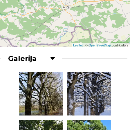
Leaflet
| ©
OpenStreetMap
contributors
Galerija