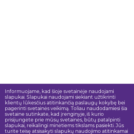
Informuojame, kad šioje svetainėje naudojami
slapukai. Slapukai naudojami siekiant užtikrinti
klientų lūkesčius atitinkančią paslaugų kokybę bei
pagerinti svetainės veikimą. Toliau naudodamiesi šia
svetaine sutinkate, kad įrenginyje, iš kurio
prisijungėte prie mūsų svetainės, būtų patalpinti
slapukai, reikalingi minėtiems tikslams pasiekti. Jūs
turite teisę atsisakyti slapukų naudojimo atitinkamai