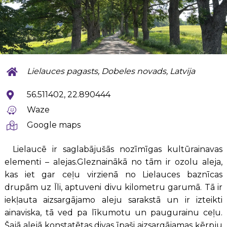
Lielauces pagasts, Dobeles novads, Latvija
56.511402, 22.890444
Waze
Google maps
Lielaucē ir saglabājušās nozīmīgas kultūrainavas
elementi – alejas.Gleznainākā no tām ir ozolu aleja,
kas iet gar ceļu virzienā no Lielauces baznīcas
drupām uz Īli, aptuveni divu kilometru garumā. Tā ir
iekļauta aizsargājamo aleju sarakstā un ir izteikti
ainaviska, tā ved pa līkumotu un paugurainu ceļu.
Šajā alejā konstatētas divas īpaši aizsargājamas ķērpju