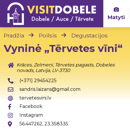
Matyti
Pradžia
Poilsis
Degustacijos
Vyninė „Tērvetes vīni“
Krāces, Zelmeņi, Tērvetes pagasts, Dobeles
novads, Latvija, LV-3730
(+371) 29454225
sandris.laizans@gmail.com
tervetesvini.lv
Facebook
Instagram
56.447262, 23.358335