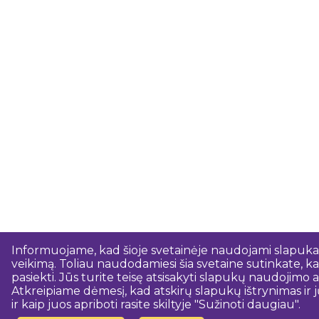
Informuojame, kad šioje svetainėje naudojami slapukai.
veikimą. Toliau naudodamiesi šia svetaine sutinkate, kad
pasiekti. Jūs turite teisę atsisakyti slapukų naudojim
Atkreipiame dėmesį, kad atskirų slapukų ištrynimas ir j
ir kaip juos apriboti rasite skiltyje "Sužinoti daugiau".