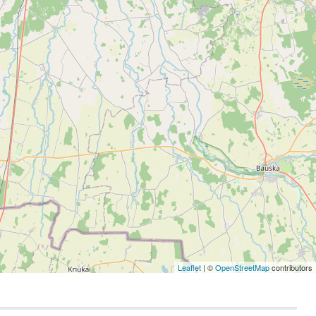
Leaflet
| ©
OpenStreetMap
contributors