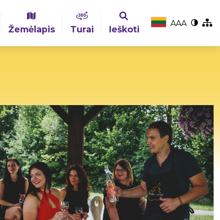
A
A
A
Žemėlapis
Turai
Ieškoti