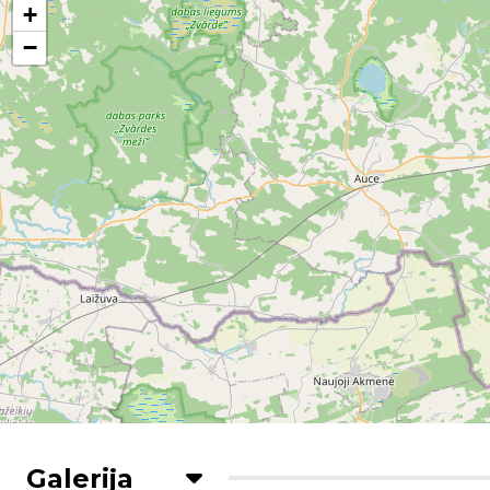
+
−
Galerija