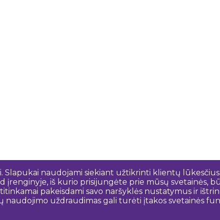
 Slapukai naudojami siekiant užtikrinti klientų lūkesčius
 įrenginyje, iš kurio prisijungėte prie mūsų svetainės, bū
o atitinkamai pakeisdami savo naršyklės nustatymus ir išt
ų naudojimo uždraudimas gali turėti įtakos svetainės funk