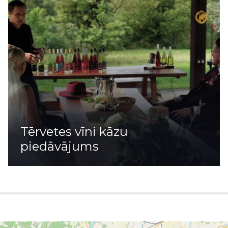
Tērvetes vīni kāzu
piedāvājums