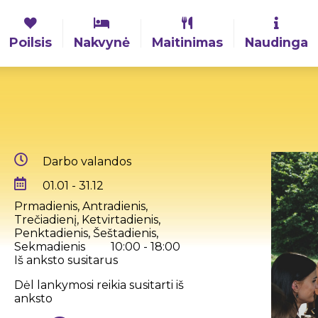
Poilsis
Nakvynė
Maitinimas
Naudinga
Darbo valandos
01.01 - 31.12
Prmadienis, Antradienis,
Trečiadienį, Ketvirtadienis,
Penktadienis, Šeštadienis,
Sekmadienis
10:00 - 18:00
Iš anksto susitarus
Dėl lankymosi reikia susitarti iš
anksto