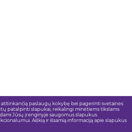
 atitinkančią paslaugų kokybę bei pagerinti svetainės
tų patalpinti slapukai, reikalingi minėtiems tikslams
rindami Jūsų įrenginyje saugomus slapukus.
cionalumui. Aiškią ir išsamią informaciją apie slapukus