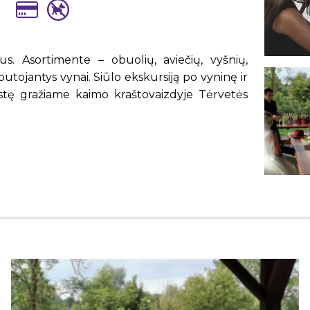
s. Asortimente – obuolių, aviečių, vyšnių,
putojantys vynai. Siūlo ekskursiją po vyninę ir
ystę gražiame kaimo kraštovaizdyje Tėrvetės