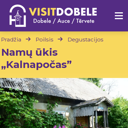
Pradžia
Poilsis
Degustacijos
Namų ūkis
„Kalnapočas”