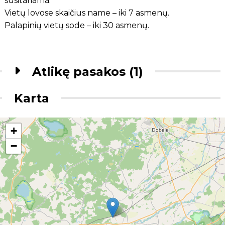
susitariama.
Vietų lovose skaičius name – iki 7 asmenų.
Palapinių vietų sode – iki 30 asmenų.
Atlikę pasakos (1)
Karta
+
−