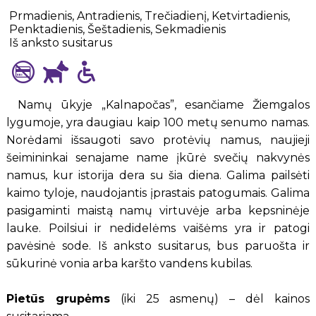
Prmadienis, Antradienis, Trečiadienį, Ketvirtadienis,
Penktadienis, Šeštadienis, Sekmadienis
Iš anksto susitarus
Namų ūkyje „Kalnapočas”, esančiame Žiemgalos
lygumoje, yra daugiau kaip 100 metų senumo namas.
Norėdami išsaugoti savo protėvių namus, naujieji
šeimininkai senajame name įkūrė svečių nakvynės
namus, kur istorija dera su šia diena. Galima pailsėti
kaimo tyloje, naudojantis įprastais patogumais. Galima
pasigaminti maistą namų virtuvėje arba kepsninėje
lauke. Poilsiui ir nedidelėms vaišėms yra ir patogi
pavėsinė sode. Iš anksto susitarus, bus paruošta ir
sūkurinė vonia arba karšto vandens kubilas.
Pietūs grupėms
(iki 25 asmenų) – dėl kainos