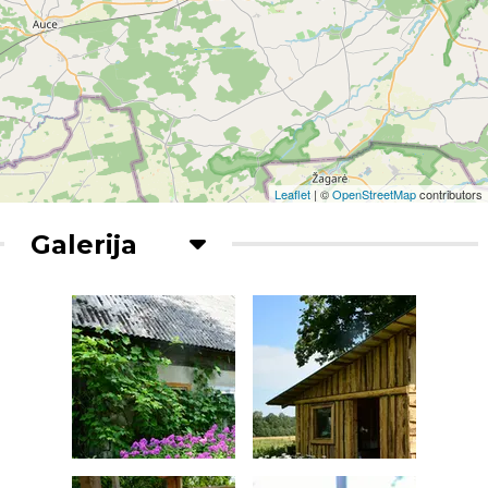
Leaflet
| ©
OpenStreetMap
contributors
Galerija