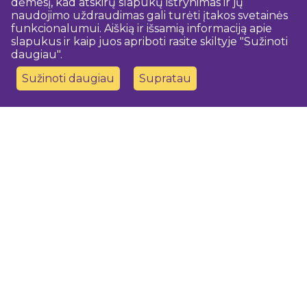
dėmesį, kad atskirų slapukų ištrynimas ir jų
naudojimo uždraudimas gali turėti įtakos svetainės
funkcionalumui. Aiškią ir išsamią informaciją apie
slapukus ir kaip juos apriboti rasite skiltyje "Sužinoti
daugiau".
Sužinoti daugiau
Supratau
Susisiekite su mumis
Dobeles novada TIC
turisms@dobele.lv
(+371) 28675118
Dobeles Amatu māja, Baznīcas iela 8, Dobele