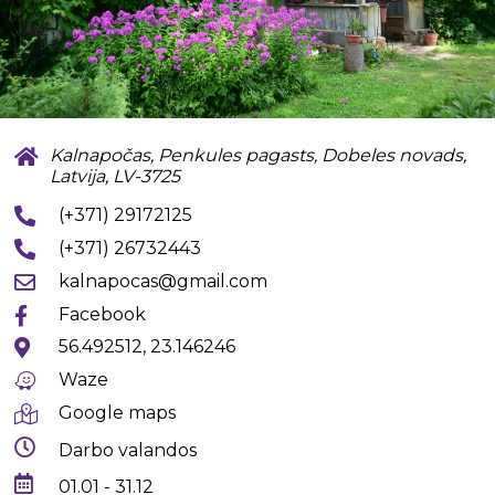
Kalnapočas, Penkules pagasts, Dobeles novads,
Latvija, LV-3725
(+371) 29172125
(+371) 26732443
kalnapocas@gmail.com
Facebook
56.492512, 23.146246
Waze
Google maps
Darbo valandos
01.01 - 31.12