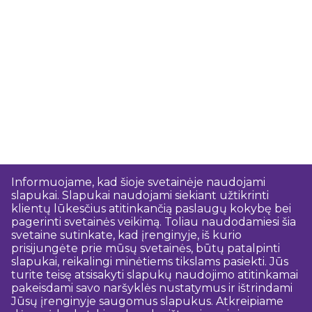
Informuojame, kad šioje svetainėje naudojami
slapukai. Slapukai naudojami siekiant užtikrinti
klientų lūkesčius atitinkančią paslaugų kokybę bei
pagerinti svetainės veikimą. Toliau naudodamiesi šia
svetaine sutinkate, kad įrenginyje, iš kurio
prisijungėte prie mūsų svetainės, būtų patalpinti
slapukai, reikalingi minėtiems tikslams pasiekti. Jūs
turite teisę atsisakyti slapukų naudojimo atitinkamai
pakeisdami savo naršyklės nustatymus ir ištrindami
Jūsų įrenginyje saugomus slapukus. Atkreipiame