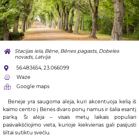
Stacijas iela, Bēne, Bēnes pagasts, Dobeles
novads, Latvija
56.483654, 23.066099
Waze
Google maps
Bėnėje yra saugoma alėja, kuri akcentuoja kelią iš
kaimo centro į Bėnės dvaro ponų namus ir šalia esantį
parką. Ši alėja – visais metų laikais populiari
pasivaikščiojimo vieta, kurioje kiekvienas gali pasijusti
šiltai sutiktu svečiu.