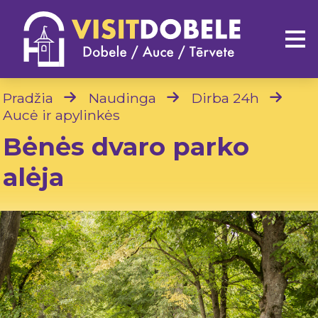
Pradžia
Naudinga
Dirba 24h
Aucė ir apylinkės
Bėnės dvaro parko
alėja