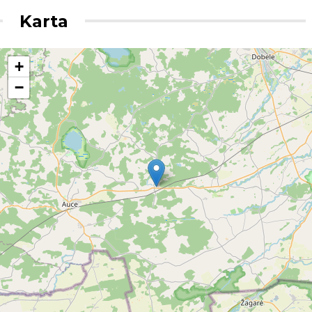
Karta
+
−