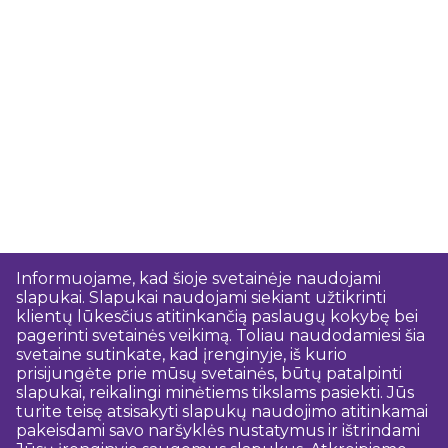
Informuojame, kad šioje svetainėje naudojami
slapukai. Slapukai naudojami siekiant užtikrinti
klientų lūkesčius atitinkančią paslaugų kokybę bei
pagerinti svetainės veikimą. Toliau naudodamiesi šia
svetaine sutinkate, kad įrenginyje, iš kurio
prisijungėte prie mūsų svetainės, būtų patalpinti
slapukai, reikalingi minėtiems tikslams pasiekti. Jūs
turite teisę atsisakyti slapukų naudojimo atitinkamai
pakeisdami savo naršyklės nustatymus ir ištrindami