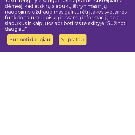
Jūsų įrenginyje saugomus slapukus. Atkreipiame
dėmesį, kad atskirų slapukų ištrynimas ir jų
naudojimo uždraudimas gali turėti įtakos svetainės
funkcionalumui. Aiškią ir išsamią informaciją apie
slapukus ir kaip juos apriboti rasite skiltyje "Sužinoti
daugiau".
Sužinoti daugiau
Supratau
Susisiekite su mumis
Dobeles novada TIC
turisms@dobele.lv
(+371) 28675118
Dobeles Amatu māja, Baznīcas iela 8, Dobele