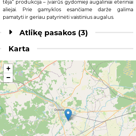
tēja“ produkcija – įvairūs gydomieji augaliniai eteriniai
aliejai. Prie gamyklos esančiame darže galima
pamatyti ir geriau patyrinėti vaistinius augalus.
Atlikę pasakos (3)
Karta
+
−