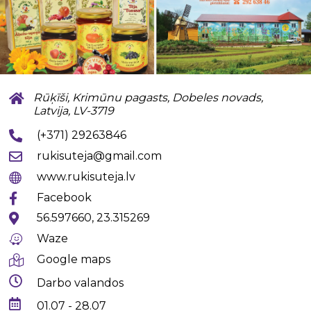
Rūķīši, Krimūnu pagasts, Dobeles novads,
Latvija, LV-3719
(+371) 29263846
rukisuteja@gmail.com
www.rukisuteja.lv
Facebook
56.597660, 23.315269
Waze
Google maps
Darbo valandos
01.07 - 28.07