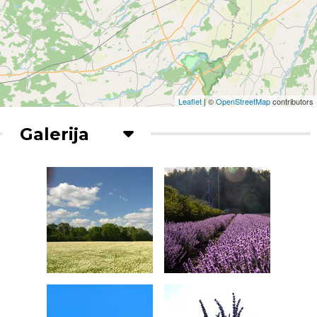
Leaflet
| ©
OpenStreetMap
contributors
Galerija