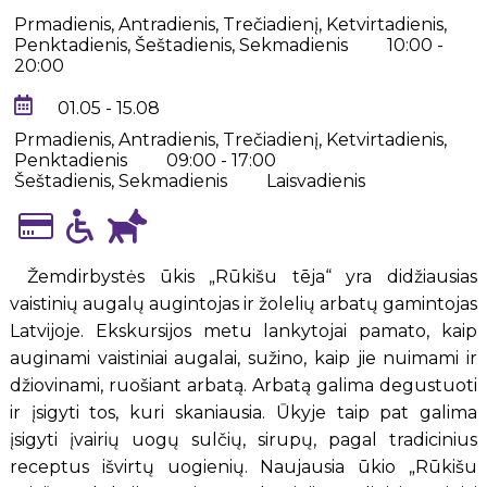
Prmadienis, Antradienis, Trečiadienį, Ketvirtadienis,
Penktadienis, Šeštadienis, Sekmadienis
10:00 -
20:00
01.05 - 15.08
Prmadienis, Antradienis, Trečiadienį, Ketvirtadienis,
Penktadienis
09:00 - 17:00
Šeštadienis, Sekmadienis
Laisvadienis
Žemdirbystės ūkis „Rūkišu tēja“ yra didžiausias
vaistinių augalų augintojas ir žolelių arbatų gamintojas
Latvijoje. Ekskursijos metu lankytojai pamato, kaip
auginami vaistiniai augalai, sužino, kaip jie nuimami ir
džiovinami, ruošiant arbatą. Arbatą galima degustuoti
ir įsigyti tos, kuri skaniausia. Ūkyje taip pat galima
įsigyti įvairių uogų sulčių, sirupų, pagal tradicinius
receptus išvirtų uogienių. Naujausia ūkio „Rūkišu