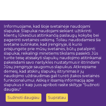
Informuojame, kad šioje svetainėje naudojami
slapukai. Slapukai naudojami siekiant užtikrinti
klientų lūkesčius atitinkančią paslaugų kokybę bei
pagerinti svetainės veikimą. Toliau naudodamiesi šia
svetaine sutinkate, kad įrenginyje, iš kurio
prisijungėte prie mūsų svetainės, būtų patalpinti
slapukai, reikalingi minėtiems tikslams pasiekti. Jūs
turite teisę atsisakyti slapukų naudojimo atitinkamai
pakeisdami savo naršyklės nustatymus ir ištrindami
Jūsų įrenginyje saugomus slapukus. Atkreipiame
dėmesį, kad atskirų slapukų ištrynimas ir jų
naudojimo uždraudimas gali turėti įtakos svetainės
funkcionalumui. Aiškią ir išsamią informaciją apie
slapukus ir kaip juos apriboti rasite skiltyje "Sužinoti
daugiau".
Sužinoti daugiau
Supratau