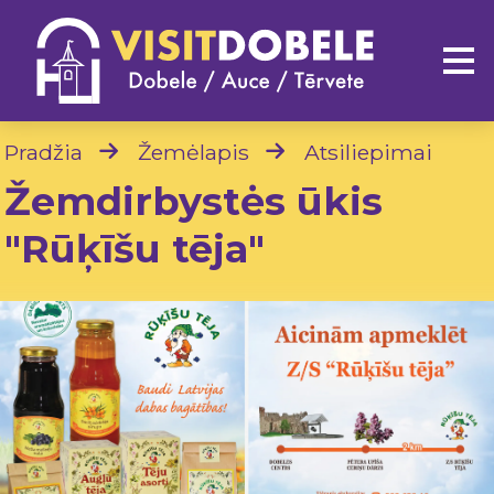
Pradžia
Žemėlapis
Atsiliepimai
Žemdirbystės ūkis
"Rūķīšu tēja"