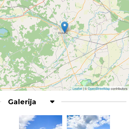
Leaflet
| ©
OpenStreetMap
contributors
Galerija