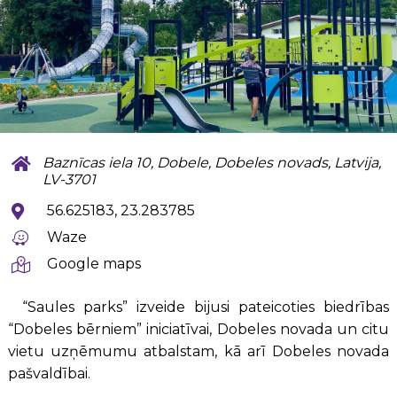
Baznīcas iela 10, Dobele, Dobeles novads, Latvija,
LV-3701
56.625183, 23.283785
Waze
Google maps
“Saules parks” izveide bijusi pateicoties biedrības
“Dobeles bērniem” iniciatīvai, Dobeles novada un citu
vietu uzņēmumu atbalstam, kā arī Dobeles novada
pašvaldībai.