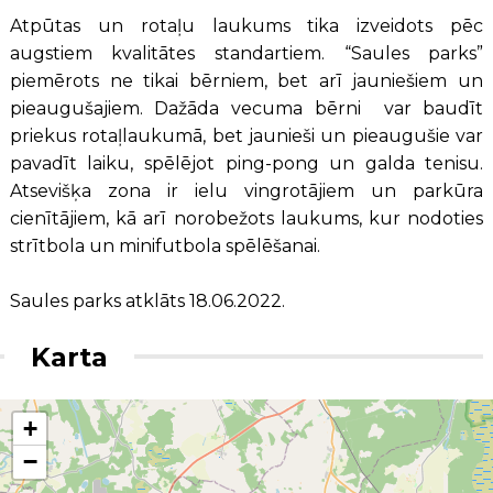
Atpūtas un rotaļu laukums tika izveidots pēc
augstiem kvalitātes standartiem. “Saules parks”
piemērots ne tikai bērniem, bet arī jauniešiem un
pieaugušajiem. Dažāda vecuma bērni var baudīt
priekus rotaļlaukumā, bet jaunieši un pieaugušie var
pavadīt laiku, spēlējot ping-pong un galda tenisu.
Atsevišķa zona ir ielu vingrotājiem un parkūra
cienītājiem, kā arī norobežots laukums, kur nodoties
strītbola un minifutbola spēlēšanai.
Saules parks atklāts 18.06.2022.
Karta
+
−