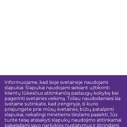
Informuojame, kad šioje svetainėje naudojami
slapukai. Slapukai naudojami siekiant užtikrinti
klientų lūkesčius atitinkančią paslaugų kokybę bei
pagerinti svetainės veikimą. Toliau naudodamiesi šia
svetaine sutinkate, kad įrenginyje, iš kurio
prisijungėte prie mūsų svetainės, būtų patalpinti
slapukai, reikalingi minėtiems tikslams pasiekti. Jūs
turite teisę atsisakyti slapukų naudojimo atitinkamai
pakeisdami savo naršyklės nustatymus ir ištrindami