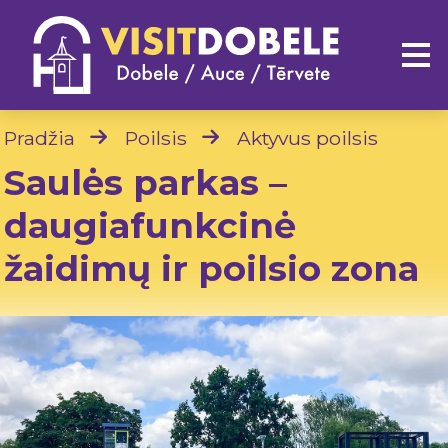
Pradžia
Poilsis
Aktyvus poilsis
Saulės parkas –
daugiafunkcinė
žaidimų ir poilsio zona