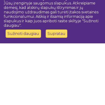
Jūsų įrenginyje saugomus slapukus. Atkreipiame
dėmesį, kad atskirų slapukų ištrynimas ir jų
naudojimo uždraudimas gali turėti įtakos svetainės
funkcionalumui. Aiškią ir išsamią informaciją apie
slapukus ir kaip juos apriboti rasite skiltyje "Sužinoti
daugiau".
Sužinoti daugiau
Supratau
Susisiekite su mumis
Dobeles novada TIC
turisms@dobele.lv
(+371) 28675118