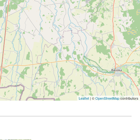
Leaflet
| ©
OpenStreetMap
contributors