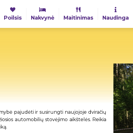
Poilsis
Nakvynė
Maitinimas
Naudinga
mybė pajudėti ir susirungti naujojoje dviračių
iosios automobilių stovėjimo aikštelės. Reikia
iką.