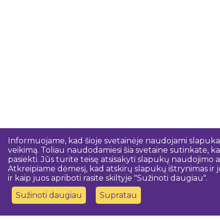
Informuojame, kad šioje svetainėje naudojami slapukai.
veikimą. Toliau naudodamiesi šia svetaine sutinkate, kad
pasiekti. Jūs turite teisę atsisakyti slapukų naudojim
Atkreipiame dėmesį, kad atskirų slapukų ištrynimas ir j
ir kaip juos apriboti rasite skiltyje "Sužinoti daugiau".
Sužinoti daugiau
Supratau