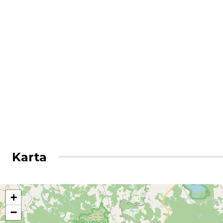
Karta
+
−