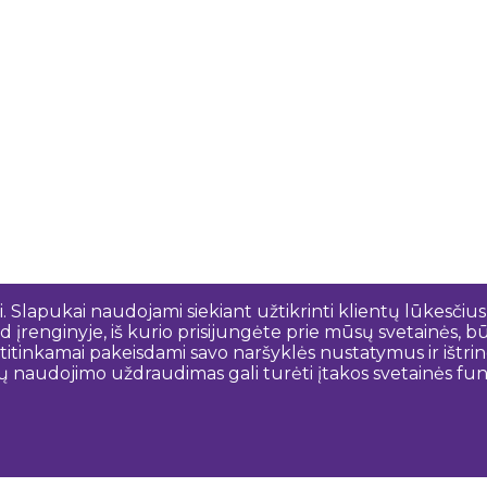
 Slapukai naudojami siekiant užtikrinti klientų lūkesčius
 įrenginyje, iš kurio prisijungėte prie mūsų svetainės, bū
o atitinkamai pakeisdami savo naršyklės nustatymus ir išt
ų naudojimo uždraudimas gali turėti įtakos svetainės funk