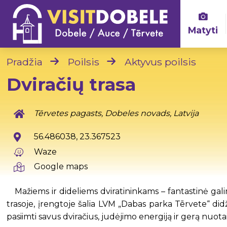
Matyti
Pradžia
Poilsis
Aktyvus poilsis
Dviračių trasa
Tērvetes pagasts, Dobeles novads, Latvija
56.486038, 23.367523
Waze
Google maps
Mažiems ir dideliems dviratininkams – fantastinė gali
trasoje, įrengtoje šalia LVM „Dabas parka Tērvete“ didž
pasiimti savus dviračius, judėjimo energiją ir gerą nuota