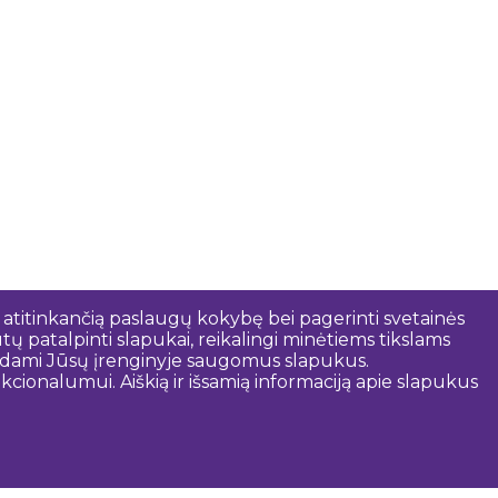
 atitinkančią paslaugų kokybę bei pagerinti svetainės
tų patalpinti slapukai, reikalingi minėtiems tikslams
rindami Jūsų įrenginyje saugomus slapukus.
cionalumui. Aiškią ir išsamią informaciją apie slapukus