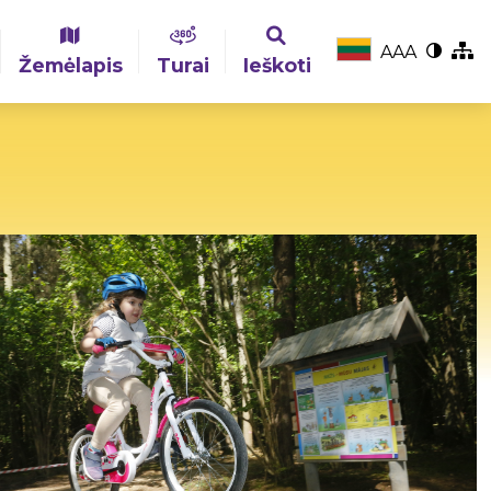
A
A
A
Žemėlapis
Turai
Ieškoti