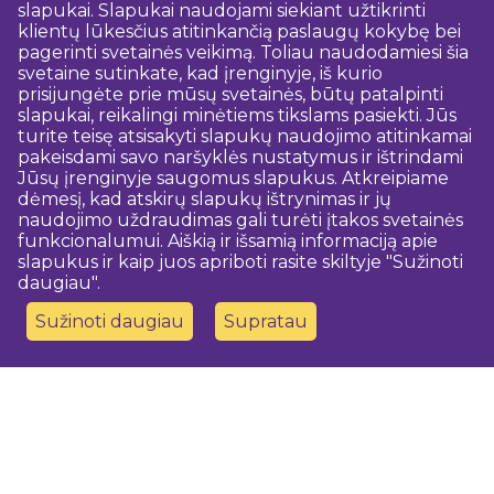
slapukai. Slapukai naudojami siekiant užtikrinti
klientų lūkesčius atitinkančią paslaugų kokybę bei
pagerinti svetainės veikimą. Toliau naudodamiesi šia
svetaine sutinkate, kad įrenginyje, iš kurio
prisijungėte prie mūsų svetainės, būtų patalpinti
slapukai, reikalingi minėtiems tikslams pasiekti. Jūs
turite teisę atsisakyti slapukų naudojimo atitinkamai
pakeisdami savo naršyklės nustatymus ir ištrindami
Jūsų įrenginyje saugomus slapukus. Atkreipiame
dėmesį, kad atskirų slapukų ištrynimas ir jų
naudojimo uždraudimas gali turėti įtakos svetainės
funkcionalumui. Aiškią ir išsamią informaciją apie
slapukus ir kaip juos apriboti rasite skiltyje "Sužinoti
daugiau".
Sužinoti daugiau
Supratau