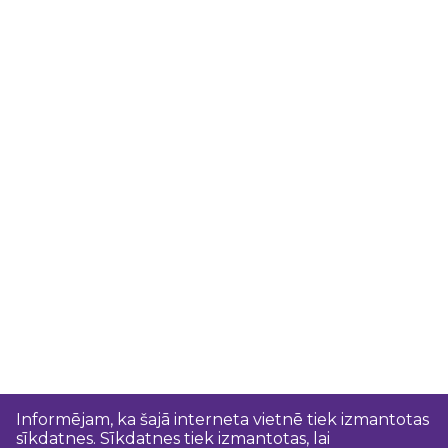
Informējam, ka šajā interneta vietnē tiek izmantotas
sīkdatnes. Sīkdatnes tiek izmantotas, lai