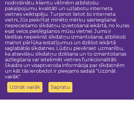
nodrošinātu klientu vēlmēm atbilstošu
pakalpojumu kvalitāti un uzlabotu interneta
vietnes veiktspēju. Turpinot lietot šo interneta
vietni, Jūs piekrītat minēto mērķu sasniegšanai
nepieciešamo sīkdatņu izvietošanai iekārtā, no kuras
esat veicis pieslēgšanos mūsu vietnei. Jums ir
tiesības nepiekrist sīkdatņu izmantošanai, atbilstoši
mainot pārlūka iestatījumus un dzēšot iekārtā
saglabātās sīkdatnes. Lūdzu pievērsiet uzmanību,
ka atsevišķu sīkdatņu dzēšana un to izmantošanas
aizliegšana var ietekmēt vietnes funkcionalitāti.
Skaidra un visaptveroša informācija par sīkdatnēm
un kāt tās ierobežot ir pieejams sadaļā "Uzzināt
vairāk".
Uzināt vairāk
Sapratu